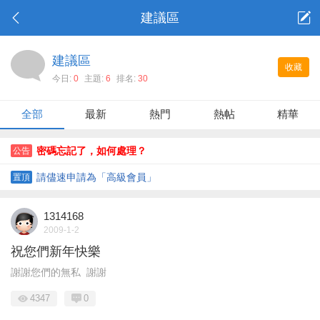
建議區
建議區
收藏
今日:
0
主題:
6
排名:
30
全部
最新
熱門
熱帖
精華
密碼忘記了，如何處理？
公告
請儘速申請為「高級會員」
置頂
1314168
2009-1-2
祝您們新年快樂
謝謝您們的無私 謝謝
4347
0