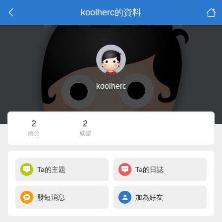
koolherc的資料
koolherc
2
2
積分
威望
Ta的主題
Ta的日誌
發短消息
加為好友