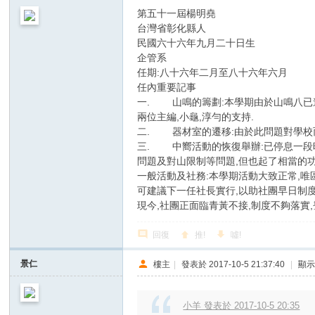
第五十一屆楊明堯
台灣省彰化縣人
民國六十六年九月二十日生
企管系
任期:八十六年二月至八十六年六月
任內重要記事
一. 山鳴的籌劃:本學期由於山鳴八已
兩位主編,小龜,淳勻的支持.
二. 器材室的遷移:由於此問題對學校
三. 中嚮活動的恢復舉辦:已停息一段
問題及對山限制等問題,但也起了相當的功
一般活動及社務:本學期活動大致正常,唯
可建議下一任社長實行,以助社團早日制
現今,社團正面臨青黃不接,制度不夠落實
回復
推!
噓!
景仁
樓主
|
發表於 2017-10-5 21:37:40
|
顯
小羊 發表於 2017-10-5 20:35