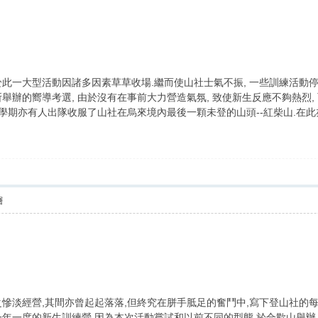
此一大型活動因諸多因素草草收場.繼而使山社士氣不振, 一些訓練活動
舉辦的嚮導考選, 由於沒有在事前大力營造氣氛, 致使新生反應不夠熱烈,
本學期亦有人出隊收服了山社在烏來境內最後一顆未登的山頭--紅柴山.在此
層
慘淡經營,其間亦曾起起落落,但終究在胼手胝足的奮鬥中,寫下登山社的每
年一度的新生訓練營,因為本次活動嘗試和以前不同的型態,於合歡山舉辦,