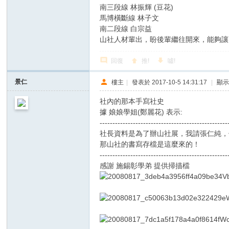
南三段線 林振輝 (豆花)
馬博橫斷線 林子文
南二段線 白宗益
山社人材輩出，盼後輩繼往開來，能夠讓
回復
推!
噓!
景仁
樓主
|
發表於 2017-10-5 14:31:17
|
顯
社內的那本手寫社史
據 娘娘學姐(鄭麗花) 表示:
--------------------------------------------------
社長資料是為了辦山社展，我請張仁純，
那山社的書寫存檔是這麼來的！
--------------------------------------------------
感謝 施錫彰學弟 提供掃描檔