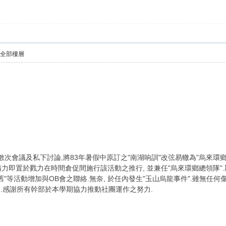
示全部樓層
數次會議及私下討論,將83年暑假中原訂之"南湖响訓"改弦易轍為"烏來環
力即置於戮力在時間倉促間施行該活動之推行, 並兼任"烏來環鄉總領隊"
"送舊"等活動增加與OB會之聯絡.無奈, 於任內發生"玉山烏龍事件".雖無任
覆轍.感謝所有幹部於本學期協力推動社團運作之努力.