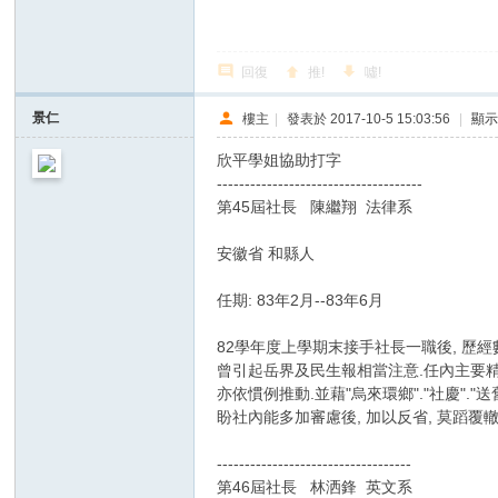
回復
推!
噓!
景仁
樓主
|
發表於 2017-10-5 15:03:56
|
顯
欣平學姐協助打字
-------------------------------------
第45屆社長 陳繼翔 法律系
安徽省 和縣人
任期: 83年2月--83年6月
82學年度上學期末接手社長一職後, 歷經
曾引起岳界及民生報相當注意.任內主要精
亦依慣例推動.並藉"烏來環鄉"."社慶".
盼社內能多加審慮後, 加以反省, 莫蹈
-----------------------------------
第46屆社長 林洒鋒 英文系