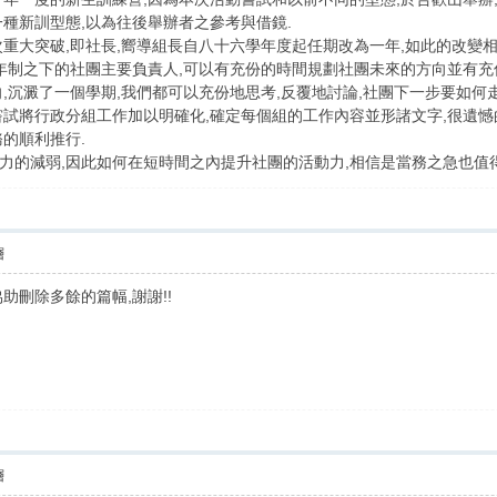
種新訓型態,以為往後舉辦者之參考與借鏡.
次重大突破,即社長,嚮導組長自八十六學年度起任期改為一年,如此的改變
一年制之下的社團主要負責人,可以有充份的時間規劃社團未來的方向並有充
,沉澱了一個學期,我們都可以充份地思考,反覆地討論,社團下一步要如何
嘗試將行政分組工作加以明確化,確定每個組的工作內容並形諸文字,很遺
的順利推行.
力的減弱,因此如何在短時間之內提升社團的活動力,相信是當務之急也值
層
協助刪除多餘的篇幅,謝謝!!
層