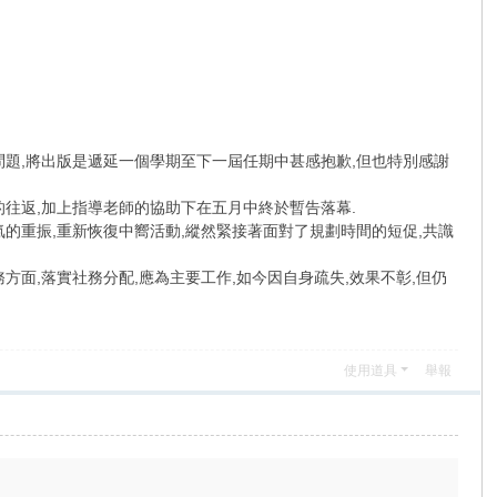
問題,將出版是遞延一個學期至下一屆任期中甚感抱歉,但也特別感謝
往返,加上指導老師的協助下在五月中終於暫告落幕.
的重振,重新恢復中嚮活動,縱然緊接著面對了規劃時間的短促,共識
方面,落實社務分配,應為主要工作,如今因自身疏失,效果不彰,但仍
使用道具
舉報