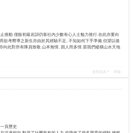
停止推動.僅餘初級岩訓仍靠社內少數有心人士勉力推行.在此亦要向
 而欲考嚮導之新生亦由於其經驗不足, 不知如何下手準備.但望以後
亦向此對所有隊員致敬.山本無情, 因人而多情.當我們縱橫山水天地
使用道具
舉報
一頁歷史.
在這過程中,動員了社團所有的人力,也吸收了很多寶貴的經驗,雖然