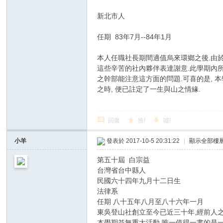
新北市人
任期 83年7月--84年1月
本人任職社長期間適值烏來環鄉之後.由於
這些辛苦的社內夥伴表達謝意.此學期內所
之幹部能注意這方面的問題.可喜的是, 
之時, 便已註定了一生與山之情緣.
回復
推!
噓!
小羊
發表於 2017-10-5 20:31:22
|
顯示全部樓
第五十屆 白宗益
台灣省台中縣人
民國六十四年九月十二日生
法律系
任期 八十五年八月至八十六年一月
東吳登山社創立至今已近三十年,經前人之
本學期並無重大活動,唯一值得一書的是一