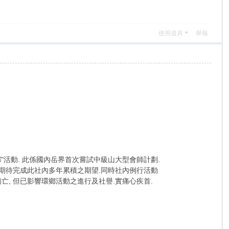
使用道具
舉報
鄉"活動. 此係國內岳界首次嘗試中級山大型會師計劃.
.期待完成此社內多年累積之期望.同時社內例行活動
何傷亡, 但已影響環鄉活動之進行及社譽.實痛心疾首.