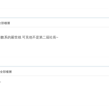
全部樓層
商數系的嚴世雄.可見他不是第二屆社長~
示全部樓層
。