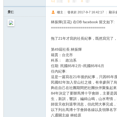
回復
推!
噓!
景仁
樓主
|
發表於 2017-9-7 16:42:17
|
顯示
林振輝(豆花) 在OB facebook 留文如下:
==========================
拖了21年才寫的社長紀事，既然寫完了
第49屆社長:林振輝
籍貫：台北市
科系： 政治系
任期: 民國85年2月~民國85年6月
任內紀事:
這是一篇寫在21年後的紀事，只因85
民國82年加入登山社之後，有幸參與了
夠在自己在社團期間把社團伙伴聚集起來
84年決定了要辦馬博十字會師，主要是
生，新訓，響訓，編緝山鳴，山水寄情，
師當天收到退學消息，但此間大事完成，
以下列出馬博十字會師各線以及領隊名字
八通關主線 林睦原