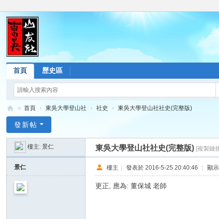
首頁
歷史區
»
首頁
›
東吳大學登山社
›
社史
›
東吳大學登山社社史(完整版)
東
發新帖
吳
樓主:
景仁
東吳大學登山社社史(完整版)
[複製鏈接
山
友
景仁
樓主
|
發表於 2016-5-25 20:40:46
|
顯
社
更正, 應為: 董保城 老師
論
壇