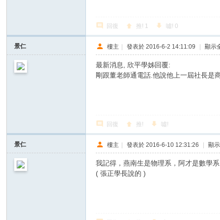
回復
推!
1
噓!
0
景仁
樓主
|
發表於 2016-6-2 14:11:09
|
顯示
最新消息, 欣平學姊回覆:
剛跟董老師通電話.他說他上一屆社長是
回復
推!
噓!
景仁
樓主
|
發表於 2016-6-10 12:31:26
|
顯
我記得，燕南生是物理系，阿才是數學系
( 張正學長說的 )