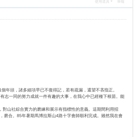
使用道具
舉報
21個年頭，諸多細項早已不復得記，若有疏漏，還望不吝指正。
好有志一同的努力成就一件有趣的大事，在我心中已經種下根苗。能
高，對山社綜合實力的磨練和展示有指標性的意義。這期間利用招
，磨合。85年暑期馬博拉斯山4路十字會師順利完成。雖然我在會