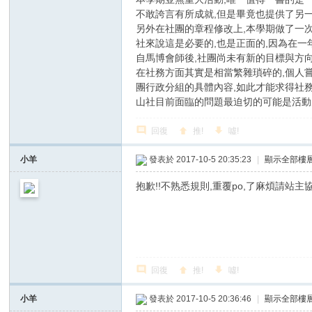
不敢誇言有所成就,但是畢竟也提供了另一
另外在社團的章程修改上,本學期做了一
社來說這是必要的,也是正面的,因為在
自馬博會師後,社團尚未有新的目標與方向
在社務方面其實是相當繁雜瑣碎的,個人
團行政分組的具體內容,如此才能求得社務
山社目前面臨的問題最迫切的可能是活動
回復
推!
噓!
小羊
發表於 2017-10-5 20:35:23
|
顯示全部樓
抱歉!!不熟悉規則,重覆po,了麻煩請站主
回復
推!
噓!
小羊
發表於 2017-10-5 20:36:46
|
顯示全部樓