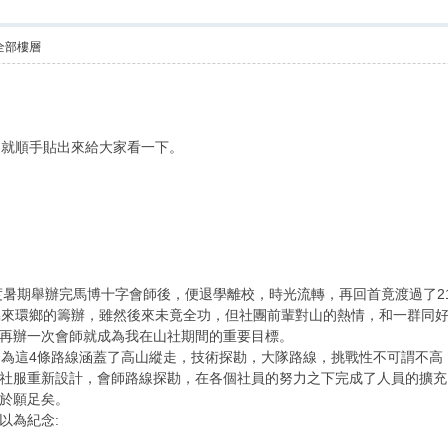
全部樓層
，就順手貼出來給大家看一下。
年度暑期舉辦完馬博十字會師後，便退學離校，時光流轉，再回首竟渡過了
烏來環鄉的籌辦，雖然後來未竟全功，但社團前輩對山的熱情，和一群同
再辦一次會師就成為我在山社期間的重要目標。
因為這4條路線涵蓋了高山縱走，技術探勘，大隊路線，挑戰性不可謂不
社服重新設計，會師路線探勘，在各個社員的努力之下完成了人員的擴充
於願足矣。
以為紀念: