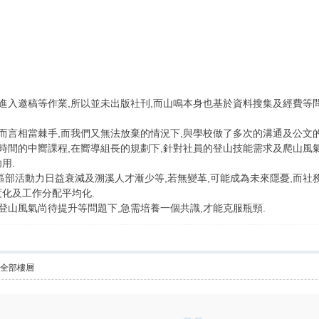
進入邀稿等作業,所以並未出版社刊,而山鳴本身也基於資料搜集及經費等
而言相當棘手,而我們又無法放棄的情況下,與學校做了多次的溝通及公文的
時間的中嚮課程,在嚮導組長的規劃下,針對社員的登山技能需求及爬山風氣
用.
區部活動力日益衰減及溯溪人才漸少等,若無變革,可能成為未來隱憂,而社務
度化及工作分配平均化.
,登山風氣尚待提升等問題下,急需培養一個共識,才能克服瓶頸.
示全部樓層