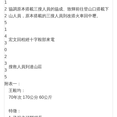
1
2
協調原本搭載三搜人員的協成、致輝前往登山口搭載下
2
山人員，原本搭載的三搜人員則改搭火車回中壢。
5
1
4
宏文回程經十字鞍部來電
3
0
2
3
搜救人員到達山莊
3
5
附表一：
王毅均：
70年次 170公分 60公斤
特徵：