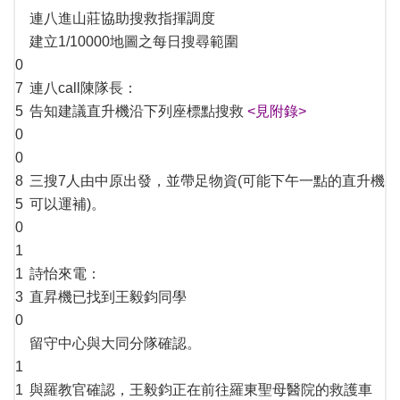
連八進山莊協助搜救指揮調度
建立1/10000地圖之每日搜尋範圍
0
7
連八call陳隊長：
5
告知建議直升機沿下列座標點搜救
<見附錄>
0
0
8
三搜7人由中原出發，並帶足物資(可能下午一點的直升機
5
可以運補)。
0
1
1
詩怡來電：
3
直昇機已找到王毅鈞同學
0
留守中心與大同分隊確認。
1
1
與羅教官確認，王毅鈞正在前往羅東聖母醫院的救護車