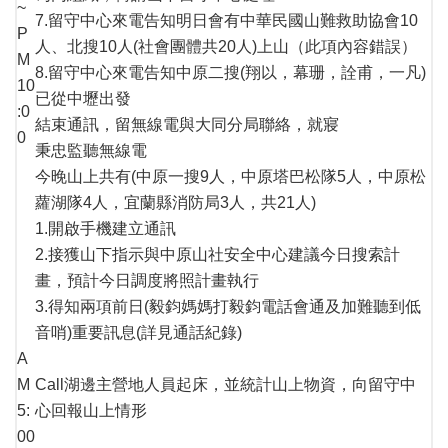
~
7.留守中心來電告知明日會有中華民國山難救助協會10
P
人、北搜10人(社會團體共20人)上山（此項內容錯誤）
M
8.留守中心來電告知中原二搜(翔以，幕珊，詮甫，一凡)
10
已從中壢出發
:0
結束通訊，留無線電與大同分局聯絡，就寢
0
秉忠監聽無線電
今晚山上共有(中原一搜9人，中原塔巴松隊5人，中原松
蘿湖隊4人，宜蘭縣消防局3人，共21人)
1.開啟手機建立通訊
2.接獲山下指示與中原山社安全中心建議今日搜索計
畫，預計今日調度將照計畫執行
3.得知兩項前日(毅鈞媽媽打毅鈞電話會通及加難聽到低
音哨)重要訊息(詳見通話紀錄)
A
M
Call湖邊主營地人員起床，並統計山上物資，向留守中
5:
心回報山上情形
00