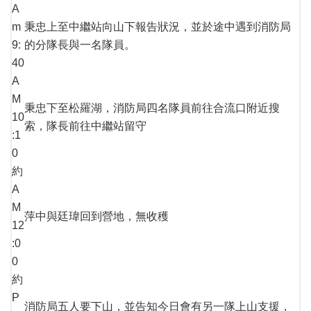
A
m
秉忠上至中繼站向山下報告狀況，並於途中遇到消防局
9:
的分隊長與一名隊員。
40
A
M
秉忠下至松羅湖，消防局四名隊員前往合流口附近搜
10
索，隊長前往中繼站留守
:1
0
約
A
M
萍中與廷瑋回到營地，無收穫
12
:0
0
約
P
消防局五人要下山，並告知今日會有另一隊上山支援，