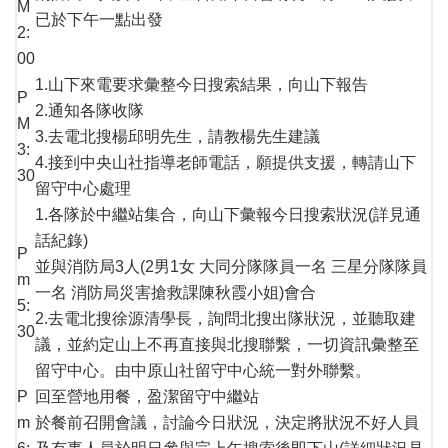
M
已於下午一點出發
2:
00
1.山下來電要求彙整今日搜索結果，向山下報告
P
2.通知各隊收隊
M
3.去電北搜楊邱明先生，請教楊先生建議
3:
4.接到中央山社指導老師電話，願提供支援，轉請山下
30
留守中心處理
1.各隊於中繼站集合，向山下彙報今日搜索狀況(詳見通
話紀錄)
P
並與消防局3人(2男1女 大同分隊隊員一名 三星分隊隊員
m
一名 消防局災害搶救課陳秋霞小姐)會合
5:
2.去電北搜徐源清學長，詢問北搜出隊狀況，並聽取建
30
議，並約定山上不再直接與北搜聯繫，一切資訊彙整至
留守中心。由中原山社留守中心統一對外聯繫。
P
回至營地用餐，盈潔留守中繼站
m
於餐前召開會議，討論今日狀況，決定將狀況不好人員