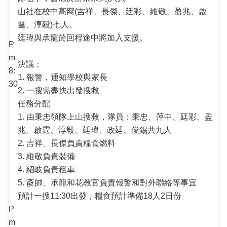
山社在校中高嚮(吉祥、長傑、廷彩、維敬、盈兆、啟
霆、淳毅)七人。
廷瑋與承龍於回程途中將加入支援。
P
m
決議：
8:
1. 報警，通知學校與家長
30
2. 一搜需盡快出發搜救
任務分配
1. 由秉忠領隊上山搜救，隊員：秉忠、萍中、廷彩、盈
兆、啟霆、淳毅、廷瑋、政廷、俊錫共九人
2. 吉祥、長傑負責糧食燃料
3. 維敬負責裝備
4. 紹岐負責租車
5. 彥帥、承龍和花教官負責報警和對外聯絡等事宜
預計一搜11:30出發，糧食預計準備18人2日份
P
m