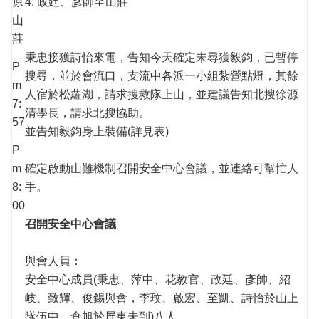
原
4. 政廷、彥帥至山莊
山
莊
秉忠接獲詩怡來電，告知今天確定未尋獲毅鈞，已暫停
P
搜尋，並於會流口，支流中各派一小組紮營點燈，其餘
m
人宿於松蘿湖，請求搜救隊上山，並建議告知北搜徐源
7:
清學長，請求北搜協助。
57
並告知毅鈞身上裝備(詳見表)
P
m
確定啟動山難機制召開安全中心會議，並連絡可幫忙人
8:
手。
00
召開安全中心會議
與會人員：
安全中心成員(秉忠、萍中、花教官、政廷、彥帥、紹
岐、致輝、俊錫與會，李玟、啟宏、至凱、詩怡於山上
隊伍中，倉旭於屏東未到)八人