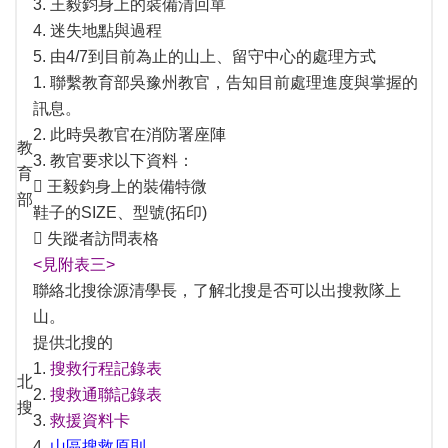
3. 王毅鈞身上的裝備清回單
4. 迷失地點與過程
5. 由4/7到目前為止的山上、留守中心的處理方式
1. 聯繫教育部吳豫州教官，告知目前處理進度與掌握的
訊息。
2. 此時吳教官在消防署座陣
教
3. 教官要求以下資料：
育
 王毅鈞身上的裝備特微
部
鞋子的SIZE、型號(拓印)
 失蹤者訪問表格
<見附表三>
聯絡北搜徐源清學長，了解北搜是否可以出搜救隊上
山。
提供北搜的
1.
搜救行程記錄表
北
2.
搜救通聯記錄表
搜
3.
救援資料卡
4.
山區搜救原則