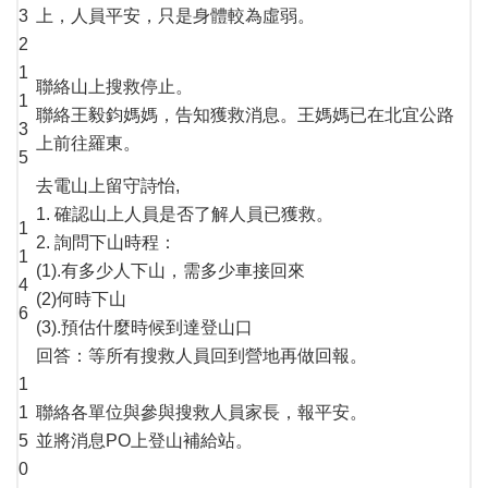
3
上，人員平安，只是身體較為虛弱。
2
1
聯絡山上搜救停止。
1
聯絡王毅鈞媽媽，告知獲救消息。王媽媽已在北宜公路
3
上前往羅東。
5
去電山上留守詩怡,
1. 確認山上人員是否了解人員已獲救。
1
2. 詢問下山時程：
1
(1).有多少人下山，需多少車接回來
4
(2)何時下山
6
(3).預估什麼時候到達登山口
回答：等所有搜救人員回到營地再做回報。
1
1
聯絡各單位與參與搜救人員家長，報平安。
5
並將消息PO上登山補給站。
0