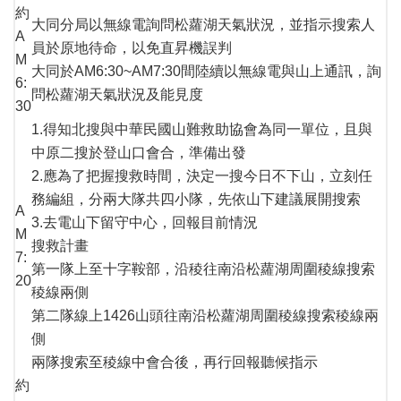
約
大同分局以無線電詢問松蘿湖天氣狀況，並指示搜索人
A
員於原地待命，以免直昇機誤判
M
大同於AM6:30~AM7:30間陸續以無線電與山上通訊，詢
6:
問松蘿湖天氣狀況及能見度
30
1.得知北搜與中華民國山難救助協會為同一單位，且與
中原二搜於登山口會合，準備出發
2.應為了把握搜救時間，決定一搜今日不下山，立刻任
務編組，分兩大隊共四小隊，先依山下建議展開搜索
A
3.去電山下留守中心，回報目前情況
M
搜救計畫
7:
第一隊上至十字鞍部，沿稜往南沿松蘿湖周圍稜線搜索
20
稜線兩側
第二隊線上1426山頭往南沿松蘿湖周圍稜線搜索稜線兩
側
兩隊搜索至稜線中會合後，再行回報聽候指示
約