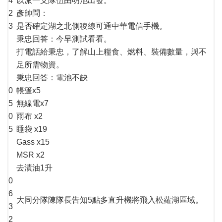
4
以派一支隊伍由明池出發。
2
彥帥問：
3
是否確定湖之北側稜線可通中華電信手機。
秉忠回答：今早測試看看。
打電話給秉忠，了解山上糧食、燃料、裝備數量，與不
足所需物資。
秉忠回答：電池不缺
0
帳篷x5
5
無線電x7
0
雨布 x2
5
睡袋 x19
Gass x15
MSR x2
去漬油1升
0
6
大同分隊陳隊長告知5點多直升機將飛入松蘿湖區域。
3
2