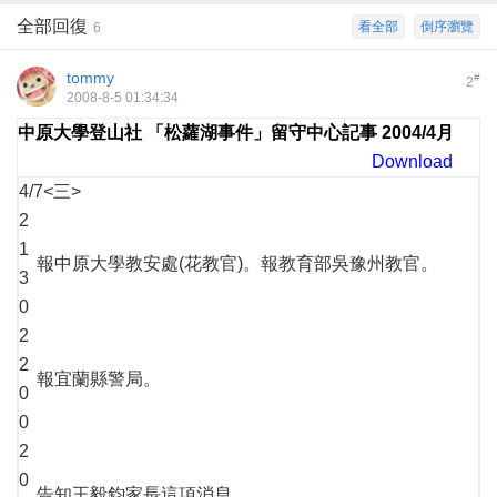
全部回復
看全部
倒序瀏覽
6
tommy
#
2
2008-8-5 01:34:34
中原大學登山社 「松蘿湖事件」留守中心記事 2004/4月
Download
4/7<三>
2
1
報中原大學教安處(花教官)。報教育部吳豫州教官。
3
0
2
2
報宜蘭縣警局。
0
0
2
0
告知王毅鈞家長這項消息。