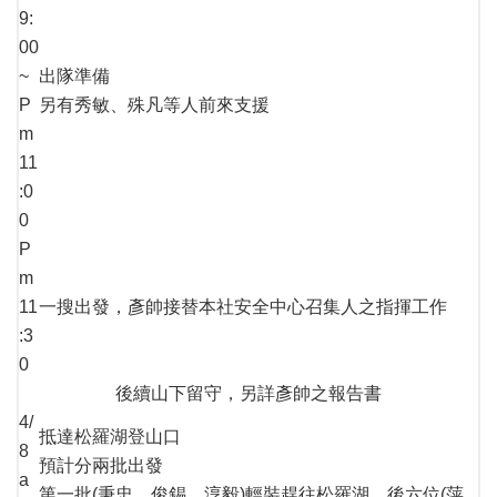
9:
00
~
出隊準備
P
另有秀敏、殊凡等人前來支援
m
11
:0
0
P
m
11
一搜出發，彥帥接替本社安全中心召集人之指揮工作
:3
0
後續山下留守，另詳彥帥之報告書
4/
抵達松羅湖登山口
8
預計分兩批出發
a
第一批(秉忠、俊錫、淳毅)輕裝趕往松羅湖，後六位(萍