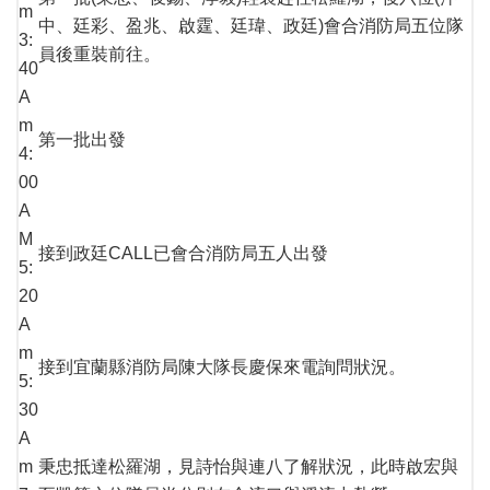
m
中、廷彩、盈兆、啟霆、廷瑋、政廷)會合消防局五位隊
3:
員後重裝前往。
40
A
m
第一批出發
4:
00
A
M
接到政廷CALL已會合消防局五人出發
5:
20
A
m
接到宜蘭縣消防局陳大隊長慶保來電詢問狀況。
5:
30
A
m
秉忠抵達松羅湖，見詩怡與連八了解狀況，此時啟宏與