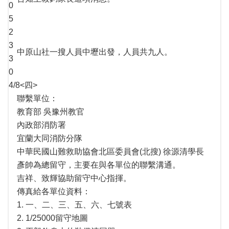
0
5
2
3
中原山社一搜人員中壢出發，人員共九人。
3
0
4/8<四>
聯繫單位：
教育部 吳豫州教官
內政部消防署
宜蘭大同消防分隊
中華民國山難救助協會北區委員會(北搜) 徐源清學長
彥帥為總留守，主要在與各單位的聯繫溝通。
吉祥、致輝協助留守中心指揮。
傳真給各單位資料：
1. 一、二、三、五、六、七號表
2. 1/25000留守地圖