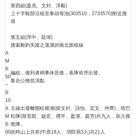
第四組(盈兆、文封、淳毅)
上十字鞍部沿稜至拳頭母池(303510，2733570)附近搜
尋
第五組(萍中、廷瑋)
搜索毅鈞失蹤之溪溝的南北面稜線
A
M
8:
編組，後到者稍事休息後，各隊依序出發。
50
集合公物並清點
~
9:
10
A
主線出發離開松羅湖(留文封、詩怡、宏文、仲齊)，塔巴
M
松隊(留至凱、啟宏、禮平、盈潔、庭芳)共九人，加入搜
9:
救隊。
00
此時山上共有(中原18人、消防局3人)共21人