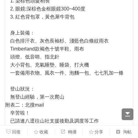
1. 染棕色頭髮稍長
2. 眼鏡:深棕色金框眼鏡300~400度
3. 紅色背包罩，黃色犀牛背包
身上裝備：
白色排汗衣、灰色長袖杉、淺藍色白條紋雨衣
Timberland款褐色十號半鞋、雨布
頭燈、低音哨、指北針
大小背包、充氣睡墊、睡袋、打火機
一套備用衣物、風衣一件、泡麵一包、七七乳加一條
登山狀況：
無登山經驗，第一次爬山
附表二：北搜mail
辛苦啦！
已請連八逕往山社支援後勤及調度等工作
千萬別亂了軍心
回復
收藏
轉播
分享
淘帖
軍訓處吳教官已指派一位教官至宜蘭縣消防局就近瞭解