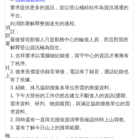
要求提供更多的資訊，並以登山補給站作為資訊溝通的
平台。
向消防署解釋整個迷失的過程。
消
註：
防
最後發現那個人只是勤務中心的輪值人員，而且對我所
署
解釋登山資訊極為陌生。
1. 吉祥要求以電腦做紀錄後，留守中心的資訊才漸漸有
了秩序。
社
2. 後來長傑提供錄音筆後，電話有了錄音，通話紀錄也
上
有了依據。
3. 紹岐、殊凡協助搜集各單位所需的救援資料。
1. 下午大部份的工作仍然在建立不斷進入的資訊(通聯、
需求資料、研判、物資購買)，與滿足協助搜救單位的需
求資料。
2. 同時還有一直與北搜徐源清學長確認何時上山尋救。
3. 還有了解今日山上的搜尋範圍。
晚