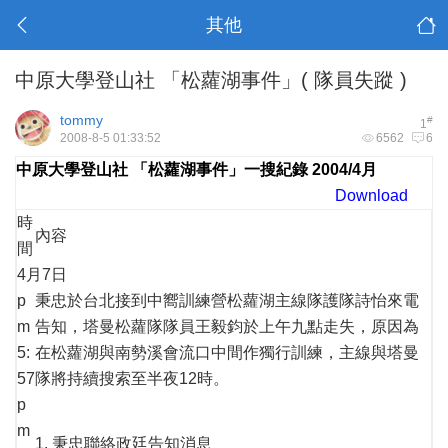
其他
中原大學登山社 「松蘿湖事件」( 隊員失蹤 )
tommy
#
1
2008-8-5 01:33:52
6562
6
中原大學登山社 「松蘿湖事件」一搜紀錄 2004/4月
Download
時
內容
間
4月7日
p
秉忠於台北接到中嚮訓練營松蘿湖主線隊護隊詩怡來電
m
告知，塔曼松蘿隊隊員王毅鈞於上午九點走失，原因為
5:
在松蘿湖與南勢溪會流口中間作獨行訓練，主線與塔曼
57
隊將持續搜索至半夜12時。
p
m
1. 秉忠聯絡政廷告知消息