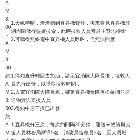
A
M
8:
1.天氣轉晴，漸漸聽到直昇機聲音，後來看見直昇機於
00
湖周圍飛行盤旋搜索，此時搜救人員皆於主營地待命
~
2.可聽得無線電中直昇機人員呼叫，但無法回應
A
M
8:
30
約
1.得知直升雞回去加油，請示宜消陳大隊長後，搜救人
A
員先行出發，以爭取搜救時間，
M
2.去電宜消陳大隊長處，確定直昇機會降落松蘿湖並運
8:
送物資與支援人員
50
3.得知中原三搜已出發
約
A
1.直昇機分三次，每次約間隔20分鐘，運送來物資與支
M
援人員林務局嚮導5名、消防局搜救員3名，因人員增