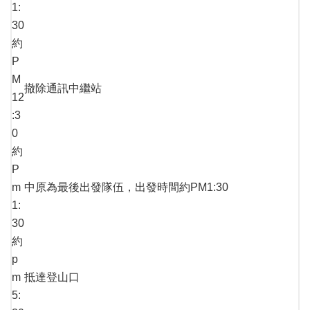
1:
30
約
P
M
撤除通訊中繼站
12
:3
0
約
P
m
中原為最後出發隊伍，出發時間約PM1:30
1:
30
約
p
m
抵達登山口
5: