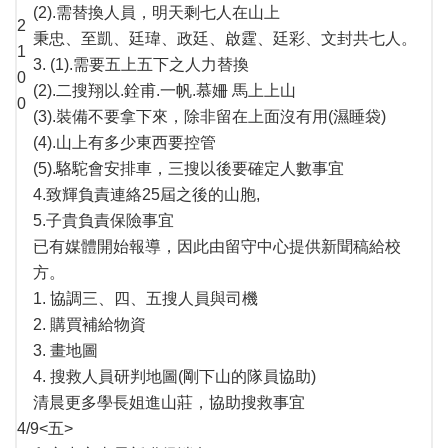
(2).需替換人員，明天剩七人在山上
2
秉忠、至凱、廷瑋、政廷、啟霆、廷彩、文封共七人。
1
3. (1).需要五上五下之人力替換
0
(2).二搜翔以.銓甫.一帆.慕姍 馬上上山
0
(3).裝備不要拿下來，除非留在上面沒有用(濕睡袋)
(4).山上有多少東西要控管
(5).駱駝會安排車，三搜以後要確定人數事宜
4.致輝負責連絡25屆之後的山胞,
5.子貴負責保險事宜
已有媒體開始報導，因此由留守中心提供新聞稿給校
方。
1. 協調三、四、五搜人員與司機
2. 購買補給物資
3. 畫地圖
4. 搜救人員研判地圖(剛下山的隊員協助)
清晨更多學長姐進山莊，協助搜救事宜
4/9<五>