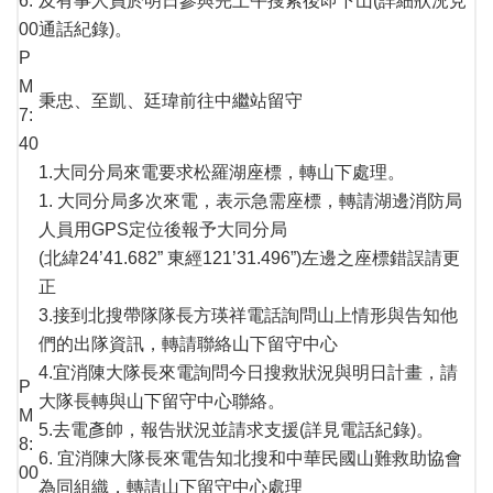
6:
及有事人員於明日參與完上午搜索後即下山(詳細狀況見
00
通話紀錄)。
P
M
秉忠、至凱、廷瑋前往中繼站留守
7:
40
1.大同分局來電要求松羅湖座標，轉山下處理。
1. 大同分局多次來電，表示急需座標，轉請湖邊消防局
人員用GPS定位後報予大同分局
(北緯24’41.682” 東經121’31.496”)左邊之座標錯誤請更
正
3.接到北搜帶隊隊長方瑛祥電話詢問山上情形與告知他
們的出隊資訊，轉請聯絡山下留守中心
4.宜消陳大隊長來電詢問今日搜救狀況與明日計畫，請
P
大隊長轉與山下留守中心聯絡。
M
5.去電彥帥，報告狀況並請求支援(詳見電話紀錄)。
8:
6. 宜消陳大隊長來電告知北搜和中華民國山難救助協會
00
為同組織，轉請山下留守中心處理