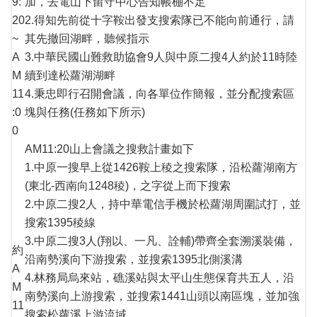
9:
加，去電山下留守中心告知帳棚不足
20
2.得知先前從十字鞍出發支搜索隊已不能向前通行，請
~
其先撤回湖畔，聽候指示
A
3.中華民國山難救助協會9人與中原二搜4人約於11時陸
M
續到達松蘿湖湖畔
11
4.秉忠即行召開會議，向各單位作簡報，並分配搜索區
:0
塊與任務(任務如下所示)
0
AM11:20山上會議之搜救計畫如下
1.中原一搜早上從1426鞍上稜之搜索隊，沿松蘿湖南方
(東北-西南向1248稜)，之字從上而下搜索
2.中原二搜2人，持中華電信手機於松蘿湖周圍試打，並
搜索1395稜線
3.中原二搜3人(翔以、一凡、詮輔)帶齊全套溯溪裝備，
約
沿南勢溪向下游搜索，並搜索1395北側溪溝
A
4.林務局烏來站，礁溪站與太平山生態保育共五人，沿
M
南勢溪向上游搜索，並搜索1441山頭以南區塊，並加強
11
搜索松蘿溪上游流域。