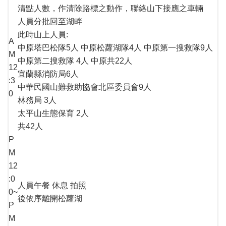
清點人數，作清除路標之動作，聯絡山下接應之車輛
人員分批回至湖畔
此時山上人員:
A
中原塔巴松隊5人 中原松蘿湖隊4人 中原第一搜救隊9人
M
中原第二搜救隊 4人 中原共22人
12
宜蘭縣消防局6人
:3
中華民國山難救助協會北區委員會9人
0
林務局 3人
太平山生態保育 2人
共42人
P
M
12
:0
人員午餐 休息 拍照
0~
後依序離開松蘿湖
P
M