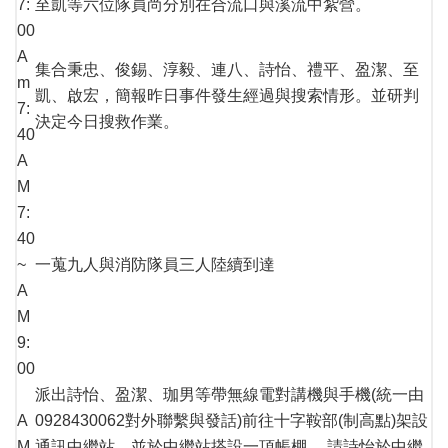
7:
至凱等六位隊員尚分別在合流口與溪流中紮營。
00
A
集合秉忠、俊錫、淳毅、連八、詩怡、禮平、盈潔、至
m
凱、啟宏，簡報昨日事件發生經過與搜索情形。並研判
7:
決定今日搜救作業。
40
A
M
7:
40
~
一蒐九人與消防隊員三人陸續到達
A
M
9:
00
派出詩怡、盈潔、珈男等帶無線電對講機與手機(統一由
A
0928430062對外聯繫與發話)前往十字鞍部(制高點)架設
M
通訊中繼站，並於中繼站搭設一頂帳棚。 請詩怡於中繼