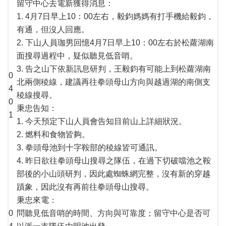
留守中心去電新獲得消息：
1. 4月7日早上10：00左右，毅鈞媽媽有打手機給毅鈞，
有通，但沒人回應。
2. 下山人員珈男回憶4月7日早上10：00左右於松蘿湖南
面搜尋過程中，疑似聽見低音哨。
3. 告之山下依新訊息研判，王毅鈞有可能上到松蘿湖南
0
北兩側稜線，建議再往拳頭母山方向與越過湖的南側支
4
稜線搜尋。
0
秉忠告知：
1
1. 今天預定下山人員會告知目前山上詳細狀況。
2. 燃料和食物皆夠。
3. 拳頭母池到十字鞍部的稜線皆可通訊。
4. 昨日欲往拳頭母山搜尋之隊伍，在過下切破噹池之鞍
部後的小山頭研判，因此處蜘蛛網完整，沒有新的穿越
蹟象，因此沒有再前往拳頭母山搜尋。
秉忠來電：
0
問聽見低音哨的時間、方向與可靠度；留守中心是否可