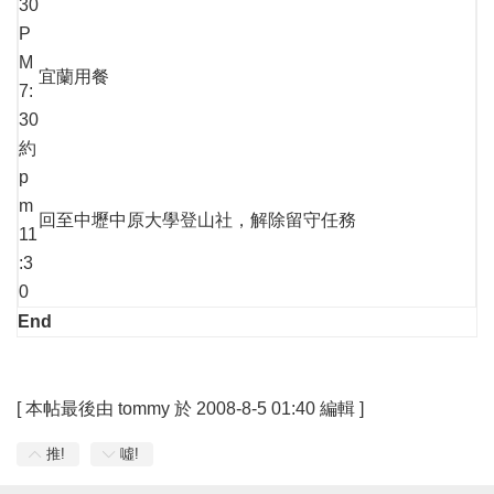
30
P
M
宜蘭用餐
7:
30
約
p
m
回至中壢中原大學登山社，解除留守任務
11
:3
0
End
[
本帖最後由 tommy 於 2008-8-5 01:40 編輯
]
推!
噓!