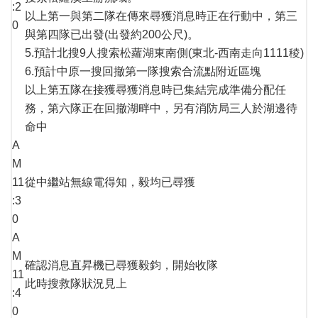
:2
以上第一與第二隊在傳來尋獲消息時正在行動中，第三
0
與第四隊已出發(出發約200公尺)。
5.預計北搜9人搜索松蘿湖東南側(東北-西南走向1111稜)
6.預計中原一搜回撤第一隊搜索合流點附近區塊
以上第五隊在接獲尋獲消息時已集結完成準備分配任
務，第六隊正在回撤湖畔中，另有消防局三人於湖邊待
命中
A
M
11
從中繼站無線電得知，毅均已尋獲
:3
0
A
M
確認消息直昇機已尋獲毅鈞，開始收隊
11
此時搜救隊狀況見上
:4
0