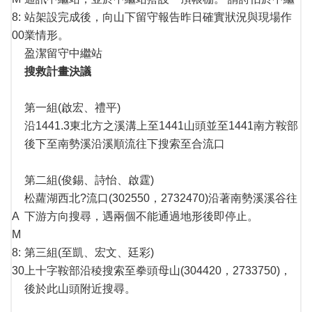
8:
站架設完成後，向山下留守報告昨日確實狀況與現場作
00
業情形。
盈潔留守中繼站
搜救計畫決議
第一組(啟宏、禮平)
沿1441.3東北方之溪溝上至1441山頭並至1441南方鞍部
後下至南勢溪沿溪順流往下搜索至合流口
第二組(俊錫、詩怡、啟霆)
松蘿湖西北?流口(302550，2732470)沿著南勢溪溪谷往
A
下游方向搜尋，遇兩個不能通過地形後即停止。
M
8:
第三組(至凱、宏文、廷彩)
30
上十字鞍部沿稜搜索至拳頭母山(304420，2733750)，
後於此山頭附近搜尋。