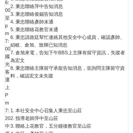
6:
2. 秉忠聯絡萍中告知消息
00
3. 秉忠聯絡俊錫告知消息
至
4. 秉忠聯絡彥帥未通
p
5. 秉忠聯絡花教官未通
m
6. 秉忠請政廷幫忙連絡其他安全中心成員，確認彥帥、
7:
紹岐、倉旭、致輝已知消息
00
7. 倉旭來電，告知下午BBS上主隊有留守資訊，失蹤者
國
為宏文
光
8. 秉忠聯絡主隊留守承龍告知消息，並詢問主隊留守資
客
料，確認宏文未失蹤
運
上
P
m
7:
1. 本社安全中心召集人秉忠至山莊
20
2. 指導老師萍中至山莊
中
3. 聯絡上花教官，五分鐘後教官至山莊