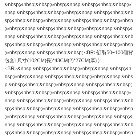
&nbsp;&nbsp;&nbsp;&nbsp;&nbsp;&nbsp;&nbsp;&nbsp;&
nbsp;&nbsp;&nbsp;&nbsp;&nbsp;&nbsp;&nbsp;&nbsp;&nb
sp;&nbsp;&nbsp;&nbsp;&nbsp;&nbsp;&nbsp;&nbsp;&nbsp
;&nbsp;&nbsp;&nbsp;&nbsp;&nbsp;&nbsp;&nbsp;&nbsp;&
nbsp;&nbsp;&nbsp;&nbsp;&nbsp;&nbsp;&nbsp;&nbsp;&nb
sp;&nbsp;&nbsp;&nbsp;&nbsp;&nbsp;&nbsp;&nbsp;&nbsp
;&nbsp;&nbsp;&nbsp;&nbsp;&nbsp; <BR>訂製50~100個背
包套L尺寸(102CM(長)*43CM(?)*27CM(厚) ):
<BR>&nbsp;&nbsp;&nbsp;&nbsp;&nbsp;&nbsp;&nbsp;&n
bsp;&nbsp;&nbsp;&nbsp;&nbsp;&nbsp;&nbsp;&nbsp;&nbs
p;&nbsp;&nbsp;&nbsp;&nbsp;&nbsp;&nbsp;&nbsp;&nbsp;
&nbsp;&nbsp;&nbsp;&nbsp;&nbsp;&nbsp;&nbsp;&nbsp;&
nbsp;&nbsp;&nbsp;&nbsp;&nbsp;&nbsp;&nbsp;&nbsp;&nb
sp;&nbsp;&nbsp;&nbsp;&nbsp;&nbsp;&nbsp;&nbsp;&nbsp
;&nbsp;&nbsp;&nbsp;&nbsp;&nbsp;&nbsp;&nbsp;&nbsp;&
nbsp;&nbsp;&nbsp;&nbsp;&nbsp;&nbsp;&nbsp;&nbsp;&nb
sp;&nbsp;&nbsp;&nbsp;&nbsp;&nbsp;&nbsp;&nbsp;&nbsp