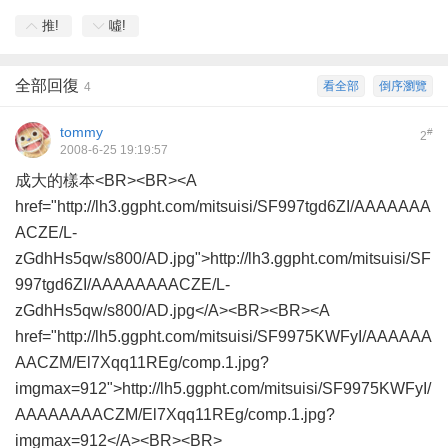
推!
噓!
全部回復
看全部
倒序瀏覽
4
tommy
#
2
2008-6-25 19:19:57
成大的樣本<BR><BR><A
href="http://lh3.ggpht.com/mitsuisi/SF997tgd6ZI/AAAAAAA
ACZE/L-
zGdhHs5qw/s800/AD.jpg">http://lh3.ggpht.com/mitsuisi/SF
997tgd6ZI/AAAAAAAACZE/L-
zGdhHs5qw/s800/AD.jpg</A><BR><BR><A
href="http://lh5.ggpht.com/mitsuisi/SF9975KWFyI/AAAAAA
AACZM/El7Xqq11REg/comp.1.jpg?
imgmax=912">http://lh5.ggpht.com/mitsuisi/SF9975KWFyI/
AAAAAAAACZM/El7Xqq11REg/comp.1.jpg?
imgmax=912</A><BR><BR>