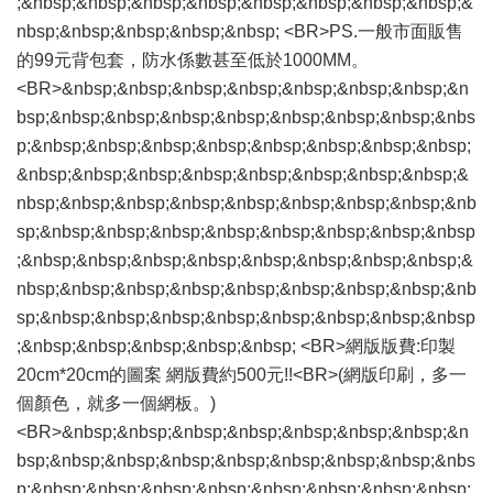
;&nbsp;&nbsp;&nbsp;&nbsp;&nbsp;&nbsp;&nbsp;&nbsp;&
nbsp;&nbsp;&nbsp;&nbsp;&nbsp; <BR>PS.一般市面販售
的99元背包套，防水係數甚至低於1000MM。
<BR>&nbsp;&nbsp;&nbsp;&nbsp;&nbsp;&nbsp;&nbsp;&n
bsp;&nbsp;&nbsp;&nbsp;&nbsp;&nbsp;&nbsp;&nbsp;&nbs
p;&nbsp;&nbsp;&nbsp;&nbsp;&nbsp;&nbsp;&nbsp;&nbsp;
&nbsp;&nbsp;&nbsp;&nbsp;&nbsp;&nbsp;&nbsp;&nbsp;&
nbsp;&nbsp;&nbsp;&nbsp;&nbsp;&nbsp;&nbsp;&nbsp;&nb
sp;&nbsp;&nbsp;&nbsp;&nbsp;&nbsp;&nbsp;&nbsp;&nbsp
;&nbsp;&nbsp;&nbsp;&nbsp;&nbsp;&nbsp;&nbsp;&nbsp;&
nbsp;&nbsp;&nbsp;&nbsp;&nbsp;&nbsp;&nbsp;&nbsp;&nb
sp;&nbsp;&nbsp;&nbsp;&nbsp;&nbsp;&nbsp;&nbsp;&nbsp
;&nbsp;&nbsp;&nbsp;&nbsp;&nbsp; <BR>網版版費:印製
20cm*20cm的圖案 網版費約500元!!<BR>(網版印刷，多一
個顏色，就多一個網板。)
<BR>&nbsp;&nbsp;&nbsp;&nbsp;&nbsp;&nbsp;&nbsp;&n
bsp;&nbsp;&nbsp;&nbsp;&nbsp;&nbsp;&nbsp;&nbsp;&nbs
p;&nbsp;&nbsp;&nbsp;&nbsp;&nbsp;&nbsp;&nbsp;&nbsp;