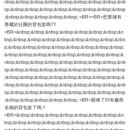
nbsp;&nbsp;&nbsp;&nbsp;&nbsp;&nbsp;&nbsp;&nbsp;&nb
sp;&nbsp;&nbsp;&nbsp;&nbsp;&nbsp;&nbsp;&nbsp;&nbsp
;&nbsp;&nbsp;&nbsp;&nbsp;&nbsp; <BR><BR>想要擁有
專屬於社團的背包套嗎??
<BR>&nbsp;&nbsp;&nbsp;&nbsp;&nbsp;&nbsp;&nbsp;&n
bsp;&nbsp;&nbsp;&nbsp;&nbsp;&nbsp;&nbsp;&nbsp;&nbs
p;&nbsp;&nbsp;&nbsp;&nbsp;&nbsp;&nbsp;&nbsp;&nbsp;
&nbsp;&nbsp;&nbsp;&nbsp;&nbsp;&nbsp;&nbsp;&nbsp;&
nbsp;&nbsp;&nbsp;&nbsp;&nbsp;&nbsp;&nbsp;&nbsp;&nb
sp;&nbsp;&nbsp;&nbsp;&nbsp;&nbsp;&nbsp;&nbsp;&nbsp
;&nbsp;&nbsp;&nbsp;&nbsp;&nbsp;&nbsp;&nbsp;&nbsp;&
nbsp;&nbsp;&nbsp;&nbsp;&nbsp;&nbsp;&nbsp;&nbsp;&nb
sp;&nbsp;&nbsp;&nbsp;&nbsp;&nbsp;&nbsp;&nbsp;&nbsp
;&nbsp;&nbsp;&nbsp;&nbsp;&nbsp; <BR>厭倦了印有廠商
名稱的背包套了嗎？
<BR>&nbsp;&nbsp;&nbsp;&nbsp;&nbsp;&nbsp;&nbsp;&n
bsp;&nbsp;&nbsp;&nbsp;&nbsp;&nbsp;&nbsp;&nbsp;&nbs