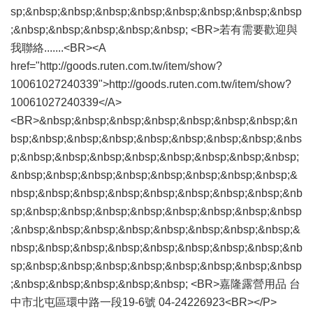
sp;&nbsp;&nbsp;&nbsp;&nbsp;&nbsp;&nbsp;&nbsp;&nbsp
;&nbsp;&nbsp;&nbsp;&nbsp;&nbsp; <BR>若有需要歡迎與
我聯絡.......<BR><A
href="http://goods.ruten.com.tw/item/show?
10061027240339">http://goods.ruten.com.tw/item/show?
10061027240339</A>
<BR>&nbsp;&nbsp;&nbsp;&nbsp;&nbsp;&nbsp;&nbsp;&n
bsp;&nbsp;&nbsp;&nbsp;&nbsp;&nbsp;&nbsp;&nbsp;&nbs
p;&nbsp;&nbsp;&nbsp;&nbsp;&nbsp;&nbsp;&nbsp;&nbsp;
&nbsp;&nbsp;&nbsp;&nbsp;&nbsp;&nbsp;&nbsp;&nbsp;&
nbsp;&nbsp;&nbsp;&nbsp;&nbsp;&nbsp;&nbsp;&nbsp;&nb
sp;&nbsp;&nbsp;&nbsp;&nbsp;&nbsp;&nbsp;&nbsp;&nbsp
;&nbsp;&nbsp;&nbsp;&nbsp;&nbsp;&nbsp;&nbsp;&nbsp;&
nbsp;&nbsp;&nbsp;&nbsp;&nbsp;&nbsp;&nbsp;&nbsp;&nb
sp;&nbsp;&nbsp;&nbsp;&nbsp;&nbsp;&nbsp;&nbsp;&nbsp
;&nbsp;&nbsp;&nbsp;&nbsp;&nbsp; <BR>嘉隆露營用品 台
中市北屯區環中路一段19-6號 04-24226923<BR></P>