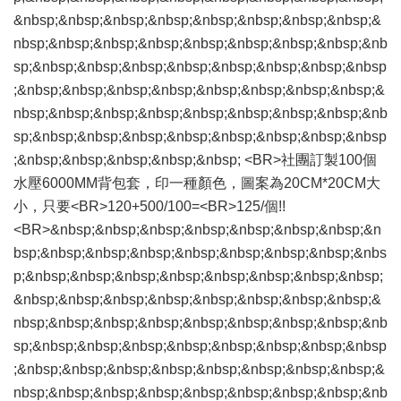
&nbsp;&nbsp;&nbsp;&nbsp;&nbsp;&nbsp;&nbsp;&nbsp;&
nbsp;&nbsp;&nbsp;&nbsp;&nbsp;&nbsp;&nbsp;&nbsp;&nb
sp;&nbsp;&nbsp;&nbsp;&nbsp;&nbsp;&nbsp;&nbsp;&nbsp
;&nbsp;&nbsp;&nbsp;&nbsp;&nbsp;&nbsp;&nbsp;&nbsp;&
nbsp;&nbsp;&nbsp;&nbsp;&nbsp;&nbsp;&nbsp;&nbsp;&nb
sp;&nbsp;&nbsp;&nbsp;&nbsp;&nbsp;&nbsp;&nbsp;&nbsp
;&nbsp;&nbsp;&nbsp;&nbsp;&nbsp; <BR>社團訂製100個
水壓6000MM背包套，印一種顏色，圖案為20CM*20CM大
小，只要<BR>120+500/100=<BR>125/個!!
<BR>&nbsp;&nbsp;&nbsp;&nbsp;&nbsp;&nbsp;&nbsp;&n
bsp;&nbsp;&nbsp;&nbsp;&nbsp;&nbsp;&nbsp;&nbsp;&nbs
p;&nbsp;&nbsp;&nbsp;&nbsp;&nbsp;&nbsp;&nbsp;&nbsp;
&nbsp;&nbsp;&nbsp;&nbsp;&nbsp;&nbsp;&nbsp;&nbsp;&
nbsp;&nbsp;&nbsp;&nbsp;&nbsp;&nbsp;&nbsp;&nbsp;&nb
sp;&nbsp;&nbsp;&nbsp;&nbsp;&nbsp;&nbsp;&nbsp;&nbsp
;&nbsp;&nbsp;&nbsp;&nbsp;&nbsp;&nbsp;&nbsp;&nbsp;&
nbsp;&nbsp;&nbsp;&nbsp;&nbsp;&nbsp;&nbsp;&nbsp;&nb