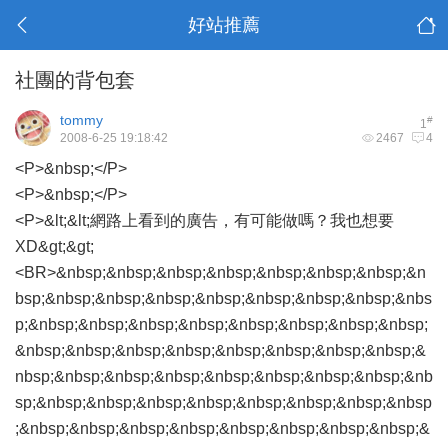
好站推薦
社團的背包套
tommy
#
1
2008-6-25 19:18:42
2467
4
<P>&nbsp;</P>
<P>&nbsp;</P>
<P>&lt;&lt;網路上看到的廣告，有可能做嗎？我也想要
XD&gt;&gt;
<BR>&nbsp;&nbsp;&nbsp;&nbsp;&nbsp;&nbsp;&nbsp;&n
bsp;&nbsp;&nbsp;&nbsp;&nbsp;&nbsp;&nbsp;&nbsp;&nbs
p;&nbsp;&nbsp;&nbsp;&nbsp;&nbsp;&nbsp;&nbsp;&nbsp;
&nbsp;&nbsp;&nbsp;&nbsp;&nbsp;&nbsp;&nbsp;&nbsp;&
nbsp;&nbsp;&nbsp;&nbsp;&nbsp;&nbsp;&nbsp;&nbsp;&nb
sp;&nbsp;&nbsp;&nbsp;&nbsp;&nbsp;&nbsp;&nbsp;&nbsp
;&nbsp;&nbsp;&nbsp;&nbsp;&nbsp;&nbsp;&nbsp;&nbsp;&