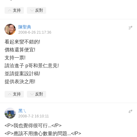
支持
反對
陳聖典
#
3
2008-6-26 21:17:36
看起來蠻不錯的!
價格還算便宜!
支持一票!
請洽進子 p哥和景仁意見!
並請提案設計稿!
提供表決之用!
支持
反對
黑ㄟ
#
4
2008-7-2 16:10:11
<P>我也覺得很可行...</P>
<P>應該不用擔心數量的問題...</P>