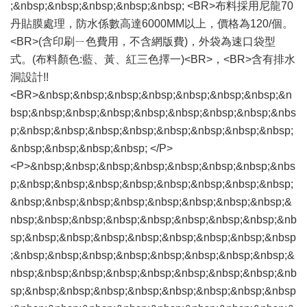
;&nbsp;&nbsp;&nbsp;&nbsp;&nbsp; <BR>布料採用尼龍70
丹貼膜處理，防水係數高達6000MM以上，價格為120/個。
<BR>(含印刷ㄧ色費用，不含網版費)，外袋為速口袋型
式。(布料顏色:藍、黃、紅三色擇一)<BR>，<BR>含有排水
洞設計!!
<BR>&nbsp;&nbsp;&nbsp;&nbsp;&nbsp;&nbsp;&nbsp;&n
bsp;&nbsp;&nbsp;&nbsp;&nbsp;&nbsp;&nbsp;&nbsp;&nbs
p;&nbsp;&nbsp;&nbsp;&nbsp;&nbsp;&nbsp;&nbsp;&nbsp;
&nbsp;&nbsp;&nbsp;&nbsp; </P>
<P>&nbsp;&nbsp;&nbsp;&nbsp;&nbsp;&nbsp;&nbsp;&nbs
p;&nbsp;&nbsp;&nbsp;&nbsp;&nbsp;&nbsp;&nbsp;&nbsp;
&nbsp;&nbsp;&nbsp;&nbsp;&nbsp;&nbsp;&nbsp;&nbsp;&
nbsp;&nbsp;&nbsp;&nbsp;&nbsp;&nbsp;&nbsp;&nbsp;&nb
sp;&nbsp;&nbsp;&nbsp;&nbsp;&nbsp;&nbsp;&nbsp;&nbsp
;&nbsp;&nbsp;&nbsp;&nbsp;&nbsp;&nbsp;&nbsp;&nbsp;&
nbsp;&nbsp;&nbsp;&nbsp;&nbsp;&nbsp;&nbsp;&nbsp;&nb
sp;&nbsp;&nbsp;&nbsp;&nbsp;&nbsp;&nbsp;&nbsp;&nbsp