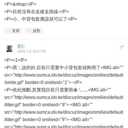
<P>&nbsp;</P>
<P>目前沒有在走縱走路線.</P>
<P>小、中背包套應該就可以了</P>
支持
反對
景仁
#
5
2008-7-2 16:27:45
<P>+1</P>
<P>黑ㄟ說的好,目前只需要中小背包套就夠用了<IMG alt=""
src="http://www.sumca.idv.tw/discuz/images/smilies/default
/smile.gif" border=0 smilieid="1"> </P>
<P>依此推斷,其實我目前只需要雨傘ㄟ.....<IMG alt=""
src="http://www.sumca.idv.tw/discuz/images/smilies/default
/titter.gif" border=0 smilieid="9"> <IMG alt=""
src="http://www.sumca.idv.tw/discuz/images/smilies/default
/titter.gif" border=0 smilieid="9"> <IMG alt=""
src="http://www.sumca.idv.tw/discuz/images/smilies/default