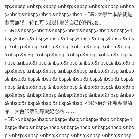
sp;&nbsp;&nbsp;&nbsp;&nbsp;&nbsp;&nbsp;&nbsp;&nbsp
;&nbsp;&nbsp;&nbsp;&nbsp;&nbsp; <BR>大學生本該就是
創意無限，你也可以設計屬於自己的背包套。
<BR>&nbsp;&nbsp;&nbsp;&nbsp;&nbsp;&nbsp;&nbsp;&n
bsp;&nbsp;&nbsp;&nbsp;&nbsp;&nbsp;&nbsp;&nbsp;&nbs
p;&nbsp;&nbsp;&nbsp;&nbsp;&nbsp;&nbsp;&nbsp;&nbsp;
&nbsp;&nbsp;&nbsp;&nbsp;&nbsp;&nbsp;&nbsp;&nbsp;&
nbsp;&nbsp;&nbsp;&nbsp;&nbsp;&nbsp;&nbsp;&nbsp;&nb
sp;&nbsp;&nbsp;&nbsp;&nbsp;&nbsp;&nbsp;&nbsp;&nbsp
;&nbsp;&nbsp;&nbsp;&nbsp;&nbsp;&nbsp;&nbsp;&nbsp;&
nbsp;&nbsp;&nbsp;&nbsp;&nbsp;&nbsp;&nbsp;&nbsp;&nb
sp;&nbsp;&nbsp;&nbsp;&nbsp;&nbsp;&nbsp;&nbsp;&nbsp
;&nbsp;&nbsp;&nbsp;&nbsp;&nbsp; <BR>適合社團專屬商
品、大會師活動專屬紀念品……
<BR>&nbsp;&nbsp;&nbsp;&nbsp;&nbsp;&nbsp;&nbsp;&n
bsp;&nbsp;&nbsp;&nbsp;&nbsp;&nbsp;&nbsp;&nbsp;&nbs
p;&nbsp;&nbsp;&nbsp;&nbsp;&nbsp;&nbsp;&nbsp;&nbsp;