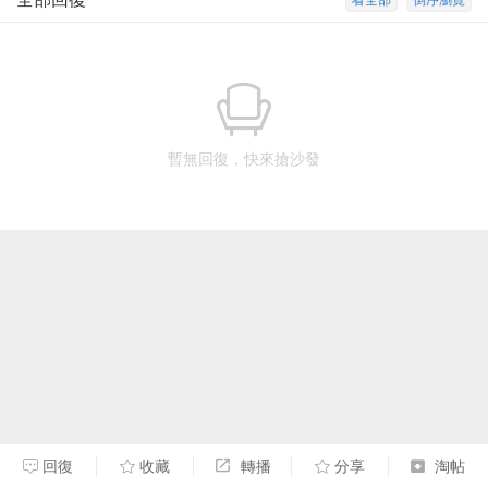
看全部
倒序瀏覽
暫無回復，快來搶沙發
回復
收藏
轉播
分享
淘帖