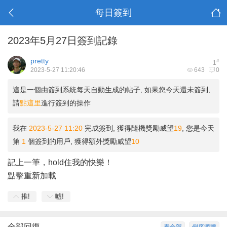
每日簽到
2023年5月27日簽到記錄
pretty
#
1
2023-5-27 11:20:46
643
0
這是一個由簽到系統每天自動生成的帖子, 如果您今天還未簽到,
請
點這里
進行簽到的操作
我在
2023-5-27 11:20
完成簽到, 獲得隨機獎勵威望
19
, 您是今天
第
1
個簽到的用戶, 獲得額外獎勵威望
10
記上一筆，hold住我的快樂！
點擊重新加載
推!
噓!
全部回復