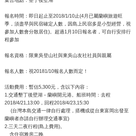
集合地點：墾丁後壁湖
報名時間：即日起止至2018/1/10止(4月已屬蘭嶼旅遊旺
季，須盡早與民宿確定人數，因島上民宿多是小型經營，視
參加人數會分散居住)。超過1月10日報名者，可自行安排行
程參加
報名資格：限東吳登山社與東吳山友社社員與親屬
報名人數：視20181/10報名人數而定！
活動費用：暫估5,300元，含以下內容：
1.交通墾丁後壁湖－蘭嶼開元港。船班時間：去程
2018/4/21,13:00，回程2018/4/23,15:30
(台灣本島交通一律自行處理，搭機或從台東富岡出發至
蘭嶼者亦請自行辦理交通事宜)
2.三天二夜行程(島上費用)。
含住宿雅房二晚