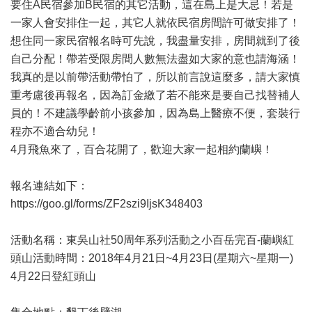
要住A民宿參加B民宿的其它活動，這在島上是大忌！若是
一家人會安排住一起，其它人就依民宿房間許可做安排了！
想住同一家民宿報名時可先說，我盡量安排，房間就到了後
自己分配！帶若受限房間人數無法盡如大家的意也請海涵！
我真的是以前帶活動帶怕了，所以前言說這麼多，請大家慎
重考慮後再報名，因為訂金繳了若不能來是要自己找替補人
員的！不建議學齡前小孩參加，因為島上醫療不便，套裝行
程亦不適合幼兒！
4月飛魚來了，百合花開了，歡迎大家一起相約蘭嶼！
報名連結如下：
https://goo.gl/forms/ZF2szi9IjsK348403
活動名稱：東吳山社50周年系列活動之小百岳完百-蘭嶼紅
頭山活動時間：2018年4月21日~4月23日(星期六~星期一)
4月22日登紅頭山