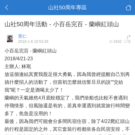
山社50周年專區
山社50周年活動 - 小百岳完百 - 蘭嶼紅頭山
景仁
#
1
2018-1-6 10:53:26
1932
0
小百岳完百 - 蘭嶼紅頭山
2018/4/21-23
主辦人: 林珉
放這個連結其實我股足很大勇氣，因為我曾經提醒自己別再
搞什麼招人的活動了，但當初怎麼就信誓旦旦的說““交給
我”呢？一定是酒喝太少了！
蘭嶼的天氣雖然4月底較穩定了，我們坐船也比較不會遇到
停飛情形，但風險還是有的，若真幸運遇到就當旅行時間變
多了，焦急是沒用的！
最後，因為我們可能會分多間民宿住宿，除了4/22爬紅頭山
的行程是固定的之外，其它套裝行程都依各自民宿安排，不