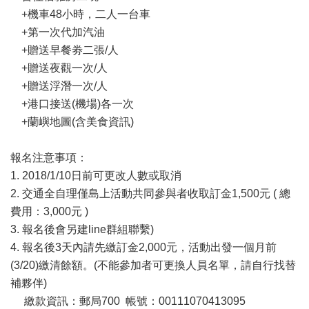
+機車48小時，二人一台車
+第一次代加汽油
+贈送早餐劵二張/人
+贈送夜觀一次/人
+贈送浮潛一次/人
+港口接送(機場)各一次
+蘭嶼地圖(含美食資訊)
報名注意事項：
1. 2018/1/10日前可更改人數或取消
2. 交通全自理僅島上活動共同參與者收取訂金1,500元 ( 總
費用：3,000元 )
3. 報名後會另建line群組聯繫)
4. 報名後3天內請先繳訂金2,000元，活動出發一個月前
(3/20)繳清餘額。(不能參加者可更換人員名單，請自行找替
補夥伴)
繳款資訊：郵局700 帳號：00111070413095