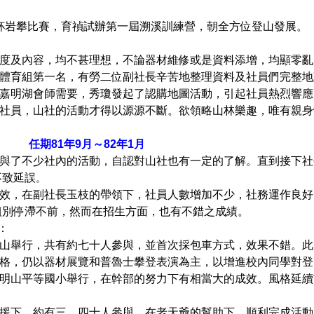
攀比賽，育禎試辦第一屆溯溪訓
練營，朝全方位登山發展。
及內容，均不甚理想，不論器材維修或是資料添增，均顯零亂
育組第一名，有勞二位副社長辛苦地整理資料及社員們完整地
明湖會師需要，秀瓊發起了認購地圖活動，引起社員熱烈響應
社員，山社的活動才得以源源不
斷。欲領
略山林樂趣，唯有親身
81年9月～82年1月
與了不少社內的活動，自認對山社也有一定的了解。直到接下社
不致延誤
。
，在副社長玉枝的帶領下，社員人數增加不少，社務運作良好
組別停滯不前，然而在招生方面，也有不錯之成績。
：
舉行，共有約七十人參與，並首次採包車方式，
效果不錯。此
，仍以器材展覽和普魯士攀登表演為主，以增進
校內同學對登
山平等國小舉行，在幹部的努力下有相當大的
成效。風格延續
下，約有三 四十人參與。在老天爺的幫助下，
順利完成活動