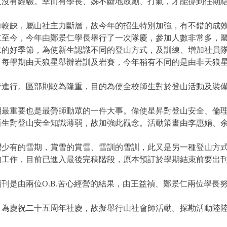
又沒有經驗。幸而有學長、姊不斷地鼓勵、打氣，才能撐到任期
缺，屬山社主力斷層，故今年的招生特別加強，有不錯的成效
今，今年由鄭景仁學長舉行了一次隊慶，參加人數非常多，屬
好季節，為使新生認識不同的登山方式，及訓練、增加社員隊
學期由天狼星舉辦岩訓及岩賽，今年稍有不同的是由非天狼星
行。區部則較為隆重，目的為使全校師生對於登山活動及裝備
重要也是最勞師動眾的一件大事。偉使星昇對登山安全、倫理
新生對登山安全知識薄弱，故加強此觀念。活動策畫由李惠娟、
有的雪期，賞雪的賞雪、雪訓的雪訓，此又是另一種登山方式
作，目前已進入最後完稿階段，原本預訂於學期結束前要出刊
是由兩位O.B.苦心經營的結果，由王益禎、鄭景仁兩位學長
慶祝二十五周年社慶，故擬舉行山社會師活動。探勘活動陸陸