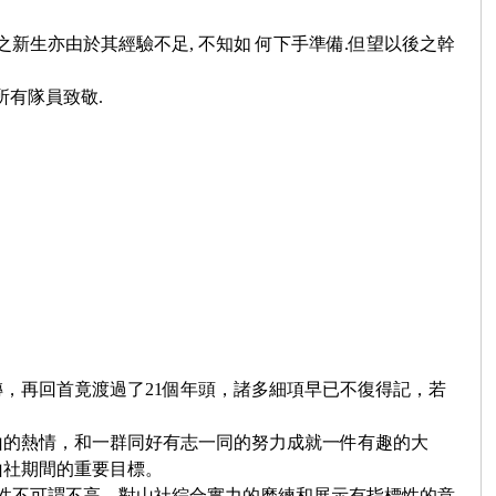
新生亦由於其經驗不足, 不知如 何下手準備.但望以後之幹
所有隊員致敬.
，再回首竟渡過了21個年頭，諸多細項早已不復得記，若
的熱情，和一群同好有志一同的努力成就一件有趣的大
山社期間的重要目標。
戰性不可謂不高，對山社綜合實力的磨練和展示有指標性的意