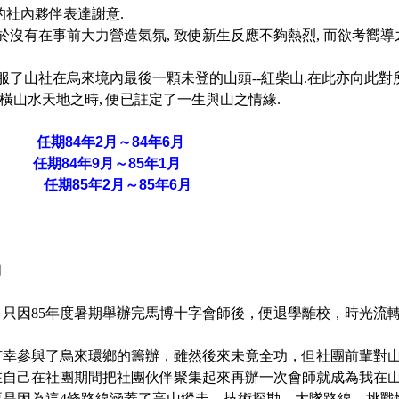
的社內夥伴表達謝意.
有在事前大力營造氣氛, 致使新生反應不夠熱烈, 而欲考嚮導之
了山社在烏來境內最後一顆未登的山頭--紅柴山.在此亦向此對
橫山水天地之時, 便已註定了一生與山之情緣.
期84年2月～84年6月
84年9月～85年1月
任期85年2月～85年6月
月
因85年度暑期舉辦完馬博十字會師後，便退學離校，時光流轉
參與了烏來環鄉的籌辦，雖然後來未竟全功，但社團前輩對山
在自己在社團期間把社團伙伴聚集起來再辦一次會師就成為我在
要是因為這4條路線涵蓋了高山縱走，技術探勘，大隊路線，挑