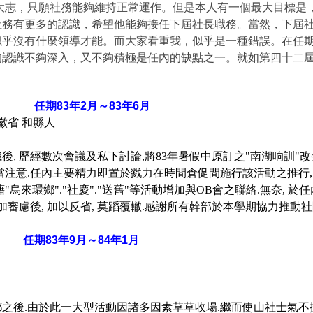
只願社務能夠維持正常運作。但是本人有一個最大目標是，
社務有更多的認識，希望他能夠接任下屆社長職務。當然，下屆
有什麼領導才能。而大家看重我，似乎是一種錯誤。在任期
的認識不夠深入，又不夠積極是任內的缺點之一。就如第四十二
 任期83年2月～83年6月
徽省 和縣人
 歷經數次會議及私下討論,將83年暑假中原訂之"南湖响訓"改
注意.任內主要精力即置於戮力在時間倉促間施行該活動之推行, 
烏來環鄉"."社慶"."送舊"等活動增加與OB會之聯絡.無奈, 於
加審慮後, 加以反省, 莫蹈覆轍.感謝所有幹部於本學期協力推動社
期83年9月～84年1月
.由於此一大型活動因諸多因素草草收場.繼而使山社士氣不振,