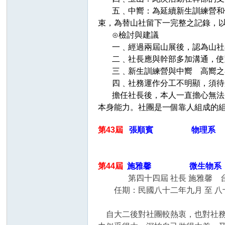
五﹑中嚮：為延續新生訓練營和使
束，為替山社留下一完整之記錄，
⊙檢討與建議
一﹑經過兩屆山展後，認為山社在
二﹑社長應與幹部多加溝通，使對
三﹑新生訓練營與中嚮 高嚮之界
四﹑社務運作分工不明顯，須待
擔任社長後，本人一直擔心無法勝
本身能力。社團是一個靠人組成的
第43屆
張順賓 物理系 任期
第44屆
施雅馨 微生物系 任
第四十四屆 社長
施雅馨 
任期：民國八十二年九月 至 八
自大二後對社團較熱衷，也對社務