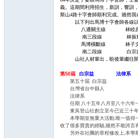
義。這期間利用招生，新訓，響訓，
斯山4路十字會師順利完成。雖然
以下列出馬博十字會師各線以及
八通關主線 林睦
南三段線 林振輝 (
馬博橫斷線 林子
南二段線 白宗
山社人材輩出，盼後輩繼往開來，
第50屆
白宗益 法律系 任期
第五十屆 白宗益
台灣省台中縣人
法律系
任期 八十五年八月至八十六年
東吳登山社創立至今已近三十年,經
本學期並無重大活動,唯一值得一書
收了很多寶貴的經驗,雖然不敢誇言
另外在社團的章程修改上,本學期做