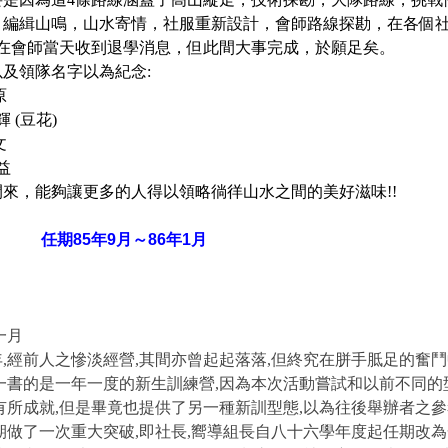
編緝山鳴，山水寄情，社服重新設計，會師路線探勘，在各個社
我在會師當天收到退學消息，但此間大事完成，於願足矣。
領隊名字以為紀念:
原
豆花)
文
益
能夠讓更多的人得以領略徜徉山水之間的美好滋味!!
85年9月～86年1月
一月
前人之慘淡經營,其間亦曾起起落落,但終究在胼手胝足的奮鬥中
的是一年一度的新生訓練營,因為本次活動嘗試和以前不同的型態
有所成就,但是畢竟也提供了另一種新訓型態,以為往後舉辦者之參
了一次重大突破,即社長,嚮導組長自八十六學年度起任期改為