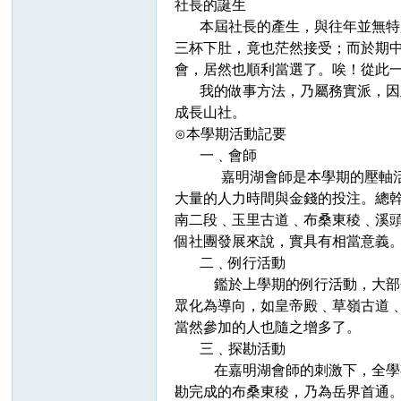
社長的誕生
本屆社長的產生，與往年並無特別
三杯下肚，竟也茫然接受；而於
會，居然也順利當選了。唉！從此
我的做事方法，乃屬務實派，因
成長山社。
⊙本學期活動記要
一﹑會師
嘉明湖會師是本學期的壓軸活動
大量的人力時間與金錢的投注。總
南二段﹑玉里古道﹑布桑
東稜﹑溪
個社
團發展來說，實具有相當意義
二﹑例行活動
鑑於上學期的例行活動，大部分
眾化為導向，如皇帝殿﹑草嶺古道
當然參加的人也隨之增多了。
三﹑探勘活動
在嘉明湖會師的刺激下，全學期
勘完成的布桑東稜，乃為岳界首通