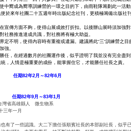
中嚮成為嚮導訓練營的一環之目的下，由雨鞋隊
籌劃此一活動
以便於來年社團二十五週年時出版紀
念社刊，更積極籌備出版社
宣傳方面不夠，使得山展成效打折扣。以後辦山展
時須加強對
社務推進達成共識，對社務將有極大助益。
定不明，使得內容時有重複或遺漏。建議將
此
三
訓練營之目
"
"
加強。
任，在經過數月的社團運作後，似乎證明了我並沒有完全盡到
組統，人情是極重要的成份，能掌握住它，才能勝任社長之責。
82年2月～82年6月
期82年9月～83年1月
台灣省高雄縣人 微生物系
十三年一月
也有了一些認識。大二下擔任張順賓社長的本部副社長，似乎已