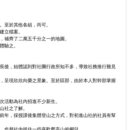
。至於其他各組，尚可。
建立檔案。
，補齊了二萬五千分之一的地圖。
體驗之。
長後，始體認到對社團行政所知不多，導致社務推行難見
，呈現欣欣向榮之景象。至於區部，由於本人對幹部掌握
次活動為社內招進不少新生。
山社之了解。
前年，採授課後集體登山之方式，對初進山社的
社員有幫
，也替社內抓住一些喜歡爬高山的腳兒
。