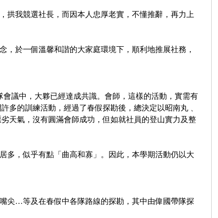
，拱我競選社長，而因本人忠厚老實，不懂推辭，再力上
念，於一個溫馨和諧的大家庭環境
下，順利地推展社務，
隊會議中，大夥已經達成共識。會師，這
樣的活動，實需有
開許多的訓練活
動，經過了春假探勘後，總決定以昭南丸﹑
惡劣天氣，沒有圓滿會師成功，但如就社員的登山實力及整
居多，似乎有點「曲高和寡」。因此，
本學期活動仍以大
嘴尖…等及在春假中各隊路線的探勘，
其中由偉國帶隊探