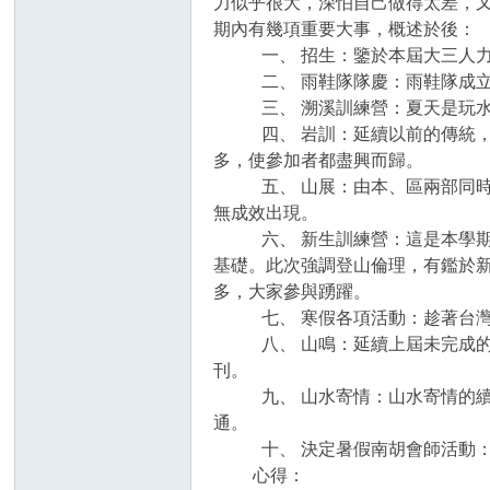
力似乎很大，深怕自己做得太差，
期內有幾項重要大事，概述於後：
一、 招生：鑒於本屆大三人力較
二、 雨鞋隊隊慶：雨鞋隊成立至
三、 溯溪訓練營：夏天是玩水的
四、 岩訓：延續以前的傳統，每
多，使參加者都盡興而歸。
五、 山展：由本、區兩部同時進
無成效出現。
六、 新生訓練營：這是本學期最
基礎。此次強調登山倫理，有鑑於
多，大家參與踴躍。
七、 寒假各項活動：趁著台灣少
八、 山鳴：延續上屆未完成的工
刊。
九、 山水寄情：山水寄情的續刊
通。
十、 決定暑假南胡會師活動：為
心得：