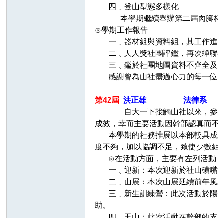
四﹑登山型態多樣化
本學期繼續舉辦第二屆肉腳杯岩
⊙學期工作報告
一﹑器材組與資料組，其工作進度
二﹑人人獎社團評鑑，再次蟬聯體
三﹑鑑於社團地圖資料不齊全及嘉
感謝曾為山社盡過心力的每一位
第42屆
洪正雄 法律系 任期
自大一下接觸山社以來，參
成效，幸而主要活動因幹部認真而
本學期的社務推展以本部較具成效
度不夠，加以協調不足，致使少數
⊙在活動方面，主要有左列活動
一﹑迎新：本次迎新於社山磺嘴山
二﹑山展：本次山展延續前年風格
三﹑新生訓練營：此次活動於陽明
助
。
四﹑玉山：此次活動在幹部的支援