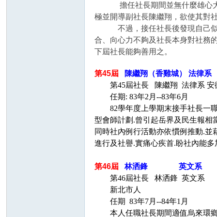
擔任社長期間並無什麼雄心大志，
極並開導副社長陳繼翔，欲使其對
不過，接任社長後發現自己似乎沒
合、向心力不夠及社長本身對社務
下屆社長能夠善用之。
第45屆
陳繼翔（香雞城） 法律系
第45屆社長 陳繼翔 法律系 安
任期: 83年2月--83年6月
82學年度上學期末接手社長一職後,
型會師計劃.曾引起岳界及民生報相當
同時社內例行活動亦依慣例推動.並藉"
進行及社譽.實痛心疾首.盼社內能多
第46屆
林洒鋒
英文系
任
第46屆社長 林洒鋒 英文系
新北市人
任期 83年7月--84年1月
本人任職社長期間適值烏來環鄉之後