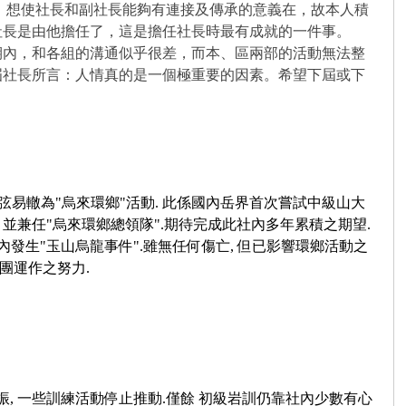
想使社長和副社長能夠有連接及傳承的意義在，故本人積
社長是由他擔任了，這是擔任社長時最有成就的一件事。
內，和各組的溝通似乎很差，而本、區兩部的活動無法整
屆社長所言：人情真的是一個極重要的因素。希望下屆或下
弦易轍為"烏來環鄉"活動. 此係國內岳界首次嘗試中級山大
並兼任"烏來環鄉總領隊".期待完成此社內多年累積之期望.
任內發生"玉山烏龍事件".雖無任何傷亡, 但已影響環鄉活動之
團運作之努力.
 一些訓練活動停止推動.僅餘 初級岩訓仍靠社內少數有心