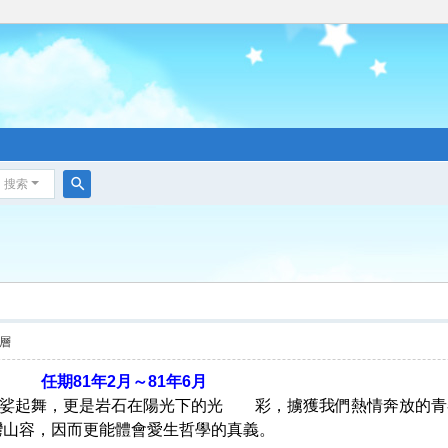
搜索
搜
索
層
81年2月～81年6月
起舞，更是岩石在陽光下的光 彩，擄獲我們熱情奔放的青春
灣山容，因而更能體會愛生哲學的真義。