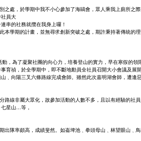
之處，於學期中我不小心參加了海鷗會，眾人乘我上廁所之際
期中社員大
一連串的社務就攬在我身上囉！
此本學期的計畫，並無尋求創新
突破之處，期許秉持著傳統的理
，為了凝聚社團的向心力，培養
登山
的實力，早在寒假的領
幹事育禎，於
全學期中，即不斷地動員全社員召開大小會議及展
頭山﹑向陽三叉六條路線完成會師。雖然此次嘉明湖會師，
遭逢
。
路線非屬大眾化，故參加活動的
人數不多，且以有經驗的社員
﹑七星山…等，
出隊率頗高，成績斐然。如崙埤
池﹑拳頭母山﹑林望眼山﹑鳥
。