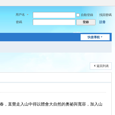
用戶名
自動登錄
找回密碼
密碼
註冊
登錄
快捷導航
返回列表
，直覺走入山中得以體會大自然的奧祕與寬容，加入山