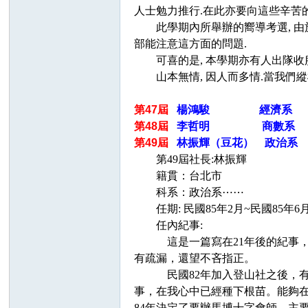
人士勉力推行.在此亦要向這些辛苦
此學期內所舉辦的嚮導考選, 由於沒
部能注意這方面的問題.
可喜的是, 本學期亦有人出隊收服
山本無情, 因人而多情.當我們縱
第47屆
楊鴻駿 經濟系
任
第48屆
李哲明 商數系 任期
第49屆
林振輝（豆花） 政治系 
第49屆社長:林振輝
籍貫：台北市
科系：政治系⋯⋯
任期: 民國85年2月~民國85年6
任內紀事:
這是一篇寫在21年後的紀事，只
有疏漏，還望不吝指正。
民國82年加入登山社之後，有幸
事，在我心中已經種下根苗。能夠
84年決定了要辦馬博十字會師，主