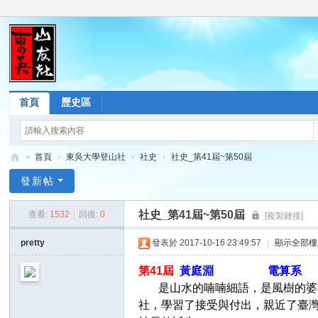
首頁
歷史區
»
首頁
›
東吳大學登山社
›
社史
›
社史_第41屆~第50屆
東
發新帖
吳
社史_第41屆~第50屆
查看:
1532
|
回復:
0
[複製鏈接]
山
友
pretty
發表於 2017-10-16 23:49:57
|
顯示全部樓
社
第41屆
黃庭淵 電算系 任期
論
是山水的喃喃細語，是風樹的婆娑
壇
社，學習了接受與付出，親近了臺