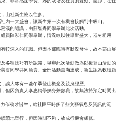
結束。非常感謝學長、姊的栽培及社員的愛戴、體諒，在任
，山社新生較以往多。
社內一大盛會，讓新生第一次有機會接觸到中級山。
溯溪的認識，由莊智舟同學舉辦此次活動。
組員陳泓仁同學舉辦，情況較以往舉辦盛大，器材租用
有較深入的認識。但因本部臨時有狀況發生，故本部山展
及各種技巧有所認識，舉辦此次活動做為以後登山活動的
余美香同學共同負責。全部活動圓滿達成，新生認為收穫頗
，讓大夥有一些冬季登山概念及親身經歷。
，但因負責人李惠娟學姊身兼數職，故無法於預定時間出
努力催稿才誕生，給社團平時多了些文藝氣息及資訊的流
續續地舉行，但因時間不夠，故成行機會頗低。