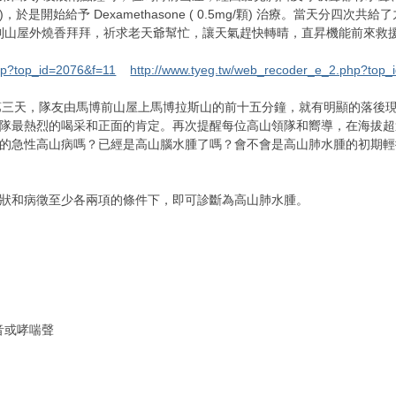
是開始給予 Dexamethasone ( 0.5mg/顆) 治療。當天分
能到山屋外燒香拜拜，祈求老天爺幫忙，讓天氣趕快轉晴，直昇機能前來救援
hp?top_id=2076&f=11
http://www.tyeg.tw/web_recoder_e_2.php?top
的第三天，隊友由馬博前山屋上馬博拉斯山的前十五分鐘，就有明顯的落後
隊最熱烈的喝采和正面的肯定。再次提醒每位高山領隊和嚮導，在海拔超過
的急性高山病嗎？已經是高山腦水腫了嗎？會不會是高山肺水腫的初期輕
狀和病徵至少各兩項的條件下，即可診斷為高山肺水腫。
音或哮喘聲