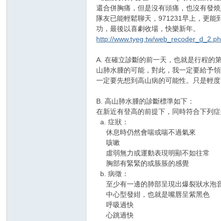
還合併胸痛，但是沒有頭痛，也沒有發燒)，於
隊友已能輕鬆聊天，971231早上，更
功，最後以喜劇收場，快樂新年。
http://www.tyeg.tw/web_recoder_d_2.p
A. 在確立診斷的前一天，也就是行程
山肺水腫的可能，對此，我一定要給予領
一定要先想到高山病的可能性。只是輕度
B. 高山肺水腫的診斷標準如下：
在新近有登高的前提下，同時符合下列症
a. 症狀：
休息時仍然會喘或喘不過氣來
咳嗽
虛弱無力或運動表現明顯不如往常
胸部有緊緊的或脹脹的感覺
b. 病徵：
至少有一邊的肺部呈現出爆裂狀水泡
中心型發紺，也就是嘴唇呈紫黑色
呼吸過快
心跳過快