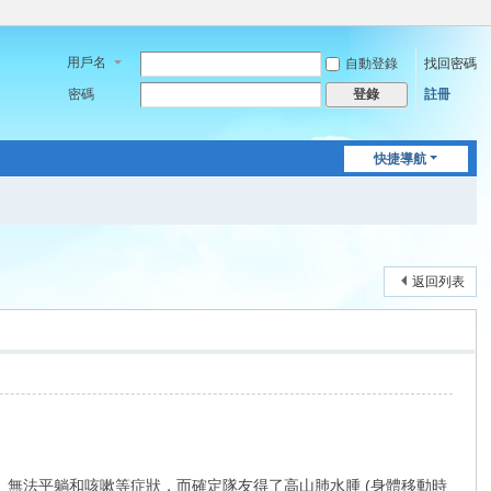
用戶名
自動登錄
找回密碼
密碼
註冊
登錄
快捷導航
返回列表
聲、無法平躺和咳嗽等症狀，而確定隊友得了高山肺水腫 (身體移動時