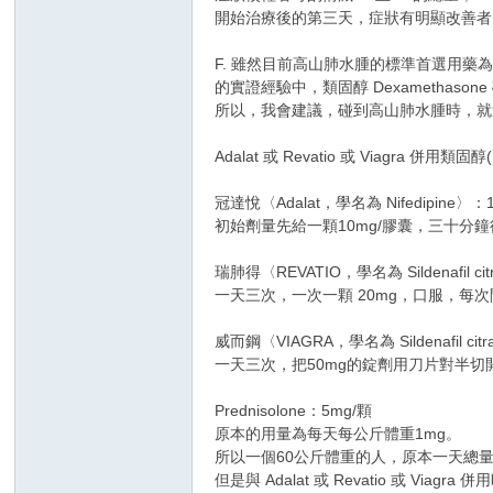
開始治療後的第三天，症狀有明顯改善者，
F. 雖然目前高山肺水腫的標準首選用藥為 A
的實證經驗中，類固醇 Dexamethas
所以，我會建議，碰到高山肺水腫時，就
Adalat 或 Revatio 或 Viagra 併用類
冠達悅〈Adalat，學名為 Nifedipine〉：
初始劑量先給一顆10mg/膠囊，三十分鐘後
瑞肺得〈REVATIO，學名為 Sildenafil ci
一天三次，一次一顆 20mg，口服，每次
威而鋼〈VIAGRA，學名為 Sildenafil cit
一天三次，把50mg的錠劑用刀片對半切
Prednisolone：5mg/顆
原本的用量為每天每公斤體重1mg。
所以一個60公斤體重的人，原本一天總量為
但是與 Adalat 或 Revatio 或 Vi