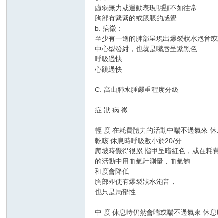
虛弱無力或運動表現明顯不如往常
胸部有緊緊的或脹脹的感覺
b. 病徵：
至少有一邊的肺部呈現出爆裂狀水泡音或
中心型發紺，也就是嘴唇呈紫黑色
呼吸過快
心跳過快
C. 高山肺水腫嚴重程度分級：
症 狀 病 徵
輕 度 在耗費體力的活動中喘不過氣來 休息
乾咳 休息時呼吸數小於20/分
爬坡時覺得很累 指甲呈暗紅色，或在耗
的活動中用血氧計測量，血氧飽
和度會降低
胸部即使有爆裂狀水泡音，
也只是局部性
中 度 休息時仍然會喘或喘不過氣來 休息時