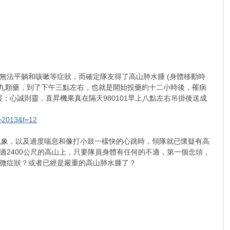
聲、無法平躺和咳嗽等症狀，而確定隊友得了高山肺水腫 (身體移動時
四次共給了九顆藥，到了下午三點左右，也就是開始投藥約十二小時後，罹病
；心誠則靈，直昇機果真在隔天980101早上八點左右吊掛後送成
d=2013&f=12
現象，以及過度喘息和像打小鼓一樣快的心跳時，領隊就已懷疑有高
2400公尺的高山上，只要隊員身體有任何的不適，第一個念頭，
微症狀？或者已經是嚴重的高山肺水腫了？