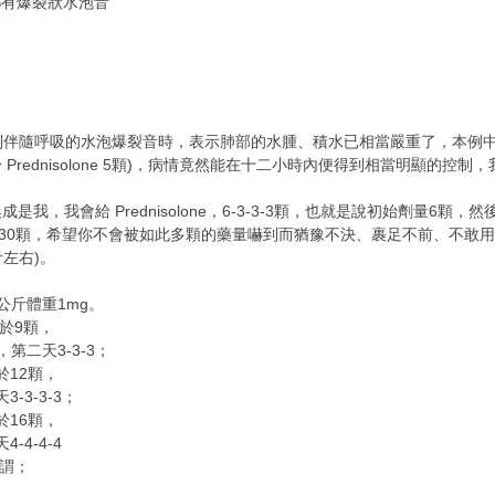
裂狀水泡音
伴隨呼吸的水泡爆裂音時，表示肺部的水腫、積水已相當嚴重了，本例中，頭一天只
顆，相當於 Prednisolone 5顆)，病情竟然能在十二小時內便得到相當明顯
我，我會給 Prednisolone，6-3-3-3顆，也就是說初始劑量6顆，
6-6，一天30顆，希望你不會被如此多顆的藥量嚇到而猶豫不決、裹足不前、不敢用藥；
公斤左右)。
每天每公斤體重1mg。
等於9顆，
，第二天3-3-3；
於12顆，
3-3-3-3；
於16顆，
4-4-4-4
謂；