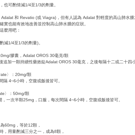
也可酌情減1/4至1/3的劑量。
dalat 和 Revatio (或 Viagra)，但有人認為 Adalat 對
one 確實也能有效地改善並控制高山肺水腫的症狀。
這麼用吧：
固醇(酌減1/4至1/3的劑量)。
10mg/膠囊，Adalat OROS 30毫克/顆
追加一顆持續性藥效錠Adalat OROS 30毫克，之後每隔十二或二十四小
trate〉：20mg/顆
間隔 4~6小時，空腹或飯後皆可。
rate〉：50mg/顆
開，一次半顆25mg，口服，每次間隔 4~6小時，空腹或飯後皆可。
60mg，等於12顆，
agra 併用時，用量酌減三分之一，成為8顆，