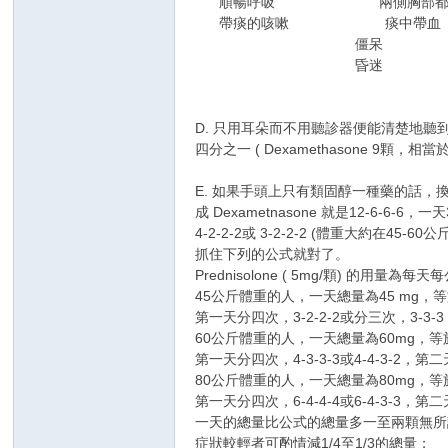
順暢呼吸 兩側胸部都有爆
帶痰的咳嗽 痰中帶血
僵呆
昏迷
D. 只用耳朵而不用聽診器便能清楚地聽到
四分之一 ( Dexamethasone 9
E. 如果手頭上只有類固醇一種藥的話，換成是
成 Dexametnasone 就是12-6-
4-2-2-2或 3-2-2-2 (體重大約在45-60
抓住下列的公式就對了。
Prednisolone ( 5mg/顆) 的用量為
45公斤體重的人，一天總量為45 mg，
第一天分四次，3-2-2-2或分三次，3-3-3
60公斤體重的人，一天總量為60mg，等
第一天分四次，4-3-3-3或4-4-3-2，第二天
80公斤體重的人，一天總量為80mg，等
第一天分四次，6-4-4-4或6-4-3-3，第二天
一天的總量比公式的總量多一至兩顆無所
症狀較輕者可酌情減1/4至1/3的總量；