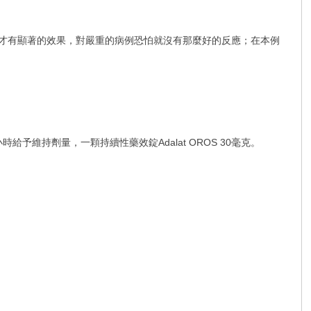
輕度的高山肺水腫才有顯著的效果，對嚴重的病例恐怕就沒有那麼好的反應；在本例
時給予維持劑量，一顆持續性藥效錠Adalat OROS 30毫克。