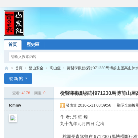
首頁
歷史區
»
首頁
›
登山安全
›
高山症
›
從醫學觀點探討971230馬博前山屋高山肺水腫 
東
發新帖
吳
從醫學觀點探討971230馬博前山
查看:
4178
|
回復:
0
山
友
tommy
發表於 2010-1-11 08:09:56
|
顯示全部樓
社
作 者: 邱 哲 煌
論
九十九年元月四日 定稿
壇
桃園長青隊曾在 971230 (馬博橫