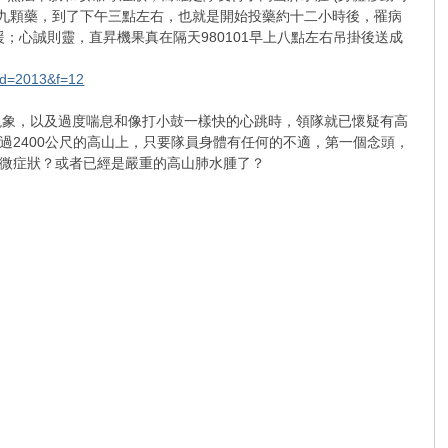
四次共給了九顆藥，到了下午三點左右，也就是開始投藥約十二小時後，罹病
；心誠則靈，直昇機果真在隔天980101早上八點左右吊掛後送成
_id=2013&f=12
現象，以及過度喘息和像打小鼓一樣快的心跳時，領隊就已懷疑有高
2400公尺的高山上，只要隊員身體有任何的不適，第一個念頭，
微症狀？或者已經是嚴重的高山肺水腫了？