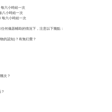
2-2-2 每六小時給一次
2-2 每八小時給一次
3-3-3 每六小時給一次
沒有任何儀器輔助的情況下，注意以下幾點：
物的認知)？有無幻覺？
鐘幾次？
嗎？