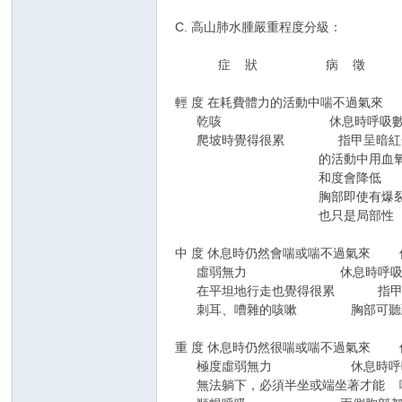
C. 高山肺水腫嚴重程度分級：
症 狀 病 徵
輕 度 在耗費體力的活動中喘不過氣來 休
乾咳 休息時呼吸數小於
爬坡時覺得很累 指甲呈暗紅色
的活動中用血氧計測
和度會降低
胸部即使有爆裂狀
也只是局部性
中 度 休息時仍然會喘或喘不過氣來 休息
虛弱無力 休息時呼吸數16-
在平坦地行走也覺得很累 指甲
刺耳、嘈雜的咳嗽 胸部可聽到
重 度 休息時仍然很喘或喘不過氣來 
極度虛弱無力 休息時呼吸數
無法躺下，必須半坐或端坐著才能 