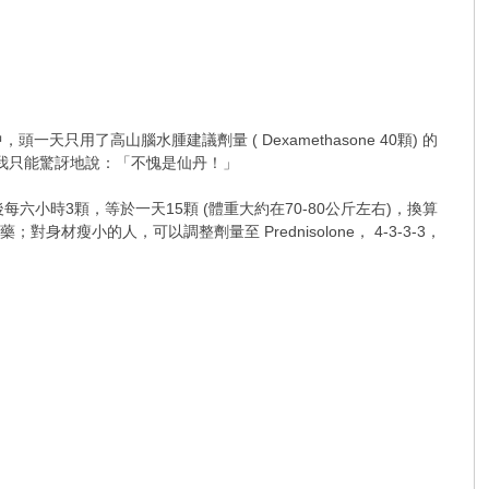
用了高山腦水腫建議劑量 ( Dexamethasone 40顆) 的
的控制，我只能驚訝地說：「不愧是仙丹！」
然後每六小時3顆，等於一天15顆 (體重大約在70-80公斤左右)，換算
對身材瘦小的人，可以調整劑量至 Prednisolone， 4-3-3-3，