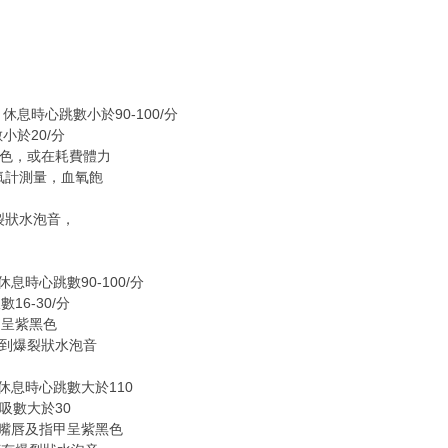
息時心跳數小於90-100/分
20/分
，或在耗費體力
量，血氧飽
水泡音，
時心跳數90-100/分
30/分
呈紫黑色
爆裂狀水泡音
休息時心跳數大於110
大於30
嘴唇及指甲呈紫黑色