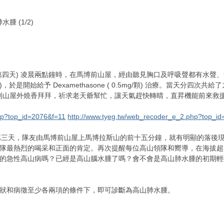
腫 (1/2)
斷行程第四天) 凌晨兩點鐘時，在馬博前山屋，經由聽見胸口及呼吸聲都有水
是開始給予 Dexamethasone ( 0.5mg/顆) 治療。當天分
能到山屋外燒香拜拜，祈求老天爺幫忙，讓天氣趕快轉晴，直昇機能前來救援
hp?top_id=2076&f=11
http://www.tyeg.tw/web_recoder_e_2.php?top_i
的第三天，隊友由馬博前山屋上馬博拉斯山的前十五分鐘，就有明顯的落後
隊最熱烈的喝采和正面的肯定。再次提醒每位高山領隊和嚮導，在海拔超過
的急性高山病嗎？已經是高山腦水腫了嗎？會不會是高山肺水腫的初期輕
狀和病徵至少各兩項的條件下，即可診斷為高山肺水腫。