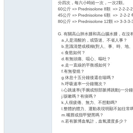
分四次，每六小時給一次，一次2顆。
60公斤 => Prednisolone 8顆 => 2-
45公斤 => Prednisolone 6顆 => 2-
80公斤 => Prednisolone 12顆 => 3-
G. 有關高山肺水腫和高山腦水腫，在
a.人是清醒的，或昏迷、不省人事？
b.意識清楚或模糊(對人、事、時、地、
c.食慾如何？
d.有無頭痛、噁心、嘔吐？
e.走一直線的平衡感如何？
f.有無發燒？
g.休息十五分鐘後還在喘嗎？
h.呼吸速率一分鐘幾次？
i.心跳速率(手腕或頸部脈搏跳動)一分
j.咳嗽嗎？有痰嗎？
k.人很疲倦、無力、不想動嗎?
l.整體的體力、運動表現明顯不如往常
m.嘴唇或指甲變黑嗎？
n.若有脈博血氧計，血氧濃度多少？