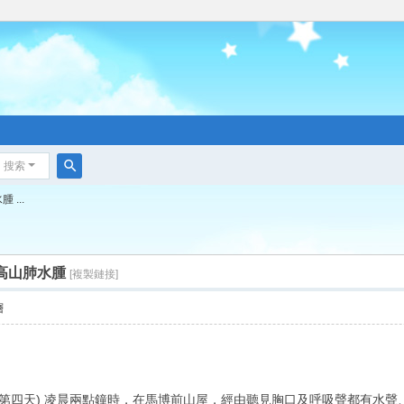
搜索
搜
...
索
屋高山肺水腫
[複製鏈接]
層
斷行程第四天) 凌晨兩點鐘時，在馬博前山屋，經由聽見胸口及呼吸聲都有水