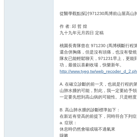
從醫學觀點探討971230馬博前山屋高山肺水
作 者: 邱 哲 煌
九十九年元月四日 定稿
桃園長青隊曾在 971230 (馬博橫
還合併胸痛，但是沒有頭痛，也沒有發燒)，於
隊友已能輕鬆聊天，971231早上，更
功，最後以喜劇收場，快樂新年。
http://www.tyeg.tw/web_recoder_d_2.p
A. 在確立診斷的前一天，也就是行程
山肺水腫的可能，對此，我一定要給予領
一定要先想到高山病的可能性。只是輕度
B. 高山肺水腫的診斷標準如下：
在新近有登高的前提下，同時符合下列症
a. 症狀：
休息時仍然會喘或喘不過氣來
咳嗽