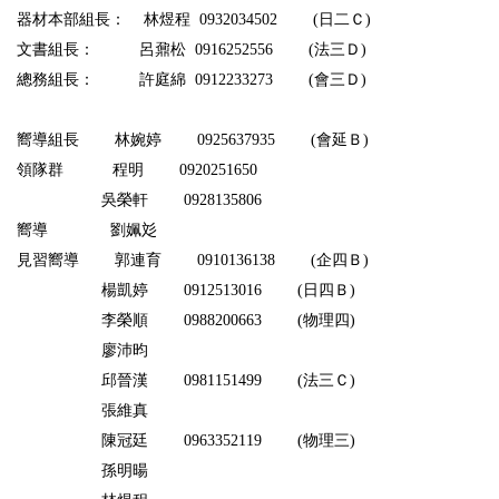
器材本部組長：
林煜程
0932034502 (
日二Ｃ
)
文書組長：
呂鼐松
0916252556 (
法三Ｄ
)
總務組長：
許庭綿
0912233273 (
會三Ｄ
)
嚮導組長
林婉婷
0925637935 (
會延Ｂ
)
領隊群
程明
0920251650
吳榮軒
0928135806
嚮導
劉姵彣
見習嚮導
郭連育
0910136138 (
企四Ｂ
)
楊凱婷
0912513016 (
日四Ｂ
)
李
榮順
0988200663 (
物理四
)
廖沛昀
邱晉漢
0981151499 (
法三Ｃ
)
張維真
陳冠廷
0963352119 (
物理三
)
孫明暘