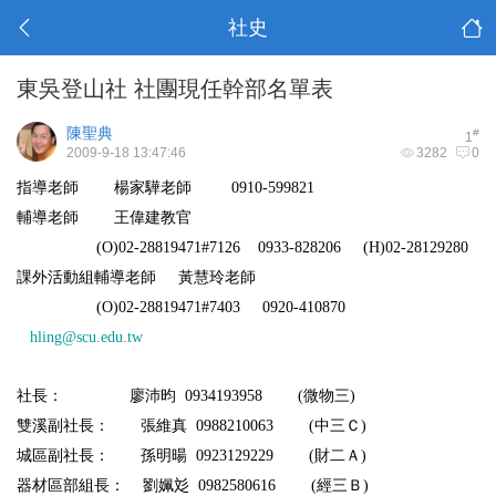
社史
東吳登山社 社團現任幹部名單表
陳聖典
#
1
2009-9-18 13:47:46
3282
0
指導老師
楊家驊老師
0910-599821
輔導老師
王偉建教官
(O)02-28819471#7126 0933-828206 (H)02-28129280
課外活動組輔導老師
黃慧玲老師
(O)02-28819471#7403 0920-410870
hling@scu.edu.tw
社長：
廖沛昀
0934193958 (
微物三
)
雙溪副社長：
張維真
0988210063 (
中三Ｃ
)
城區副社長：
孫明暘
0923129229 (
財二Ａ
)
器材區部組長：
劉姵彣
0982580616 (
經三Ｂ
)