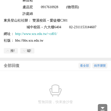
林煜程
盧品宏
0917610928 (
物理四
)
許庭綿
東吳登山社社辦：
雙溪校區－愛徒樓
C301
城中校區－六大樓
6404 02-23111531#4607
網址：
http://www.scu.edu.tw/~cd01/
社版：
bbs://bbs.scu.edu.tw
推!
噓!
全部回復
看全部
倒序瀏覽
暫無回復，快來搶沙發