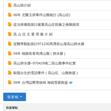
高山病介紹
06年 北醫玉群事件山難檢討 (高山症)
從法律層面探討嚴重高山症投藥之兩難困境
高 山 症 主 要 用 藥 介 紹
從醫學觀點探討971230馬博前山屋高山肺水腫
09年 桃園長青馬博山難 ( 肺水腫 )
高山肺水腫–970429南二段山難事件紀實
歐陽台生的雪訓事件 ( 高山症、山難救援 )
09年 台灣誌嚮導病倒 海鷗雪霸救援
發新帖
快速發帖