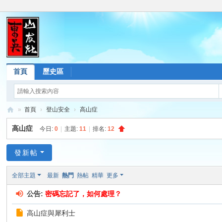
首頁
歷史區
»
首頁
›
登山安全
›
高山症
東
高山症
今日:
0
|
主題:
11
|
排名:
12
吳
山
發新帖
友
全部主題
最新
熱門
熱帖
精華
更多
社
公告:
密碼忘記了，如何處理？
論
壇
高山症與犀利士