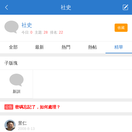
社史
社史
收藏
今日:
0
主題:
28
排名:
22
全部
最新
熱門
熱帖
精華
子版塊
新訓
密碼忘記了，如何處理？
公告
景仁
2008-8-13