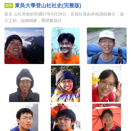
東吳大學登山社社史(完整版)
精華
前言 山社草創於民國57年9月28日，首屆社長由本校講師兼任，成
立之初，組織稍蒙，歷經數屆社 ...